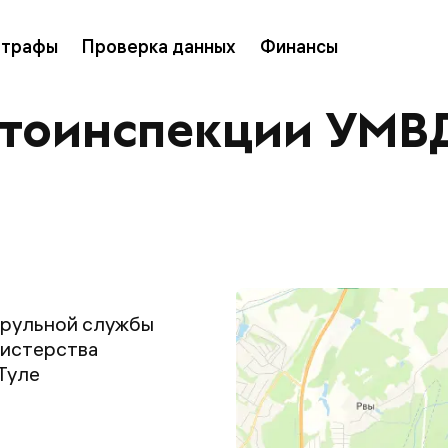
трафы
Проверка данных
Финансы
тоинспекции УМВД 
трульной службы
нистерства
Туле