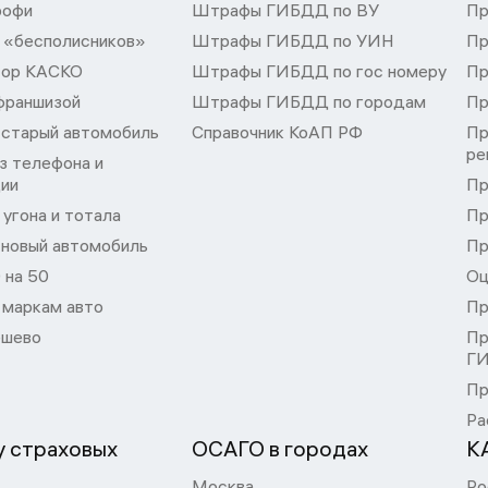
рофи
Штрафы ГИБДД по ВУ
Пр
 «бесполисников»
Штрафы ГИБДД по УИН
Пр
тор КАСКО
Штрафы ГИБДД по гос номеру
Пр
франшизой
Штрафы ГИБДД по городам
Пр
 старый автомобиль
Справочник КоАП РФ
Пр
ре
з телефона и
ции
Пр
угона и тотала
Пр
 новый автомобиль
Пр
 на 50
Оц
 маркам авто
Пр
шево
Пр
Г
Пр
Ра
 страховых
ОСАГО в городах
К
Москва
Ро