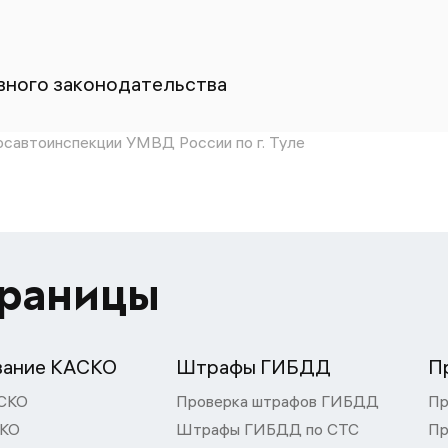
ного законодательства
савтоинспекции УМВД России по г. Туле
траницы
вание КАСКО
Штрафы ГИБДД
П
СКО
Проверка штрафов ГИБДД
Пр
СКО
Штрафы ГИБДД по СТС
Пр