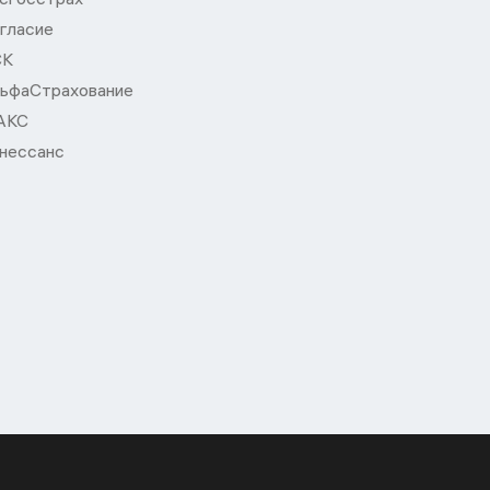
гласие
СК
ьфаСтрахование
АКС
нессанс