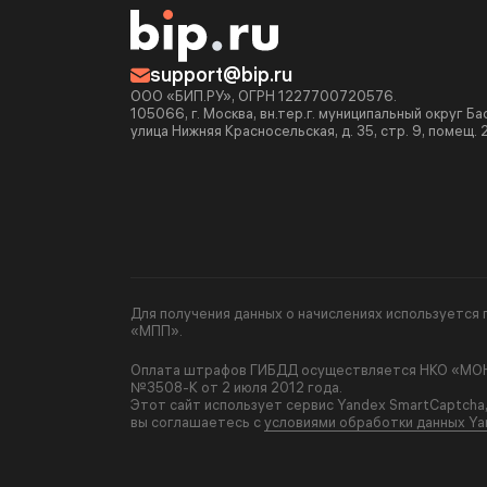
support@bip.ru
ООО «БИП.РУ», ОГРН 1227700720576.
105066, г. Москва, вн.тер.г. муниципальный округ Б
улица Нижняя Красносельская, д. 35, стр. 9, помещ. 
Для получения данных о начислениях используетс
«МПП».
Оплата штрафов ГИБДД осуществляется НКО «МОНЕ
№3508-К от 2 июля 2012 года.
Этот сайт использует сервис Yandex SmartCaptcha
вы соглашаетесь с
условиями обработки данных Ya