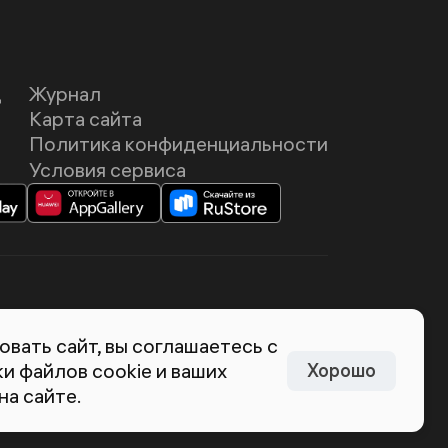
Д
Журнал
Карта сайта
Политика конфиденциальности
Условия сервиса
темия Лебедева
вать сайт, вы соглашаетесь с
и файлов cookie и ваших
Хорошо
на сайте.