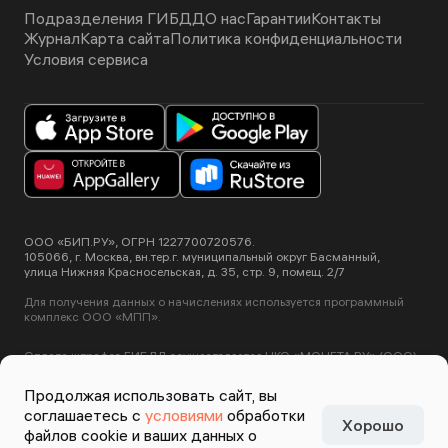
Подразделения ГИБДД
О нас
Гарантии
Контакты
Журнал
Карта сайта
Политика конфиденциальности
Условия сервиса
ООО «БИП.РУ», ОГРН 1227700720576.
105066, г. Москва, вн.тер.г. муниципальный округ Басманный,
улица Нижняя Красносельская, д. 35, стр. 9, помещ. 2/7
Для получения данных о начислениях используется программный
комплекс ООО «МПП».
Оплата штрафов ГИБДД осуществляется НКО «МОНЕТА.РУ» (ООО).
Лицензия ЦБ РФ №3508-К от 2 июля 2012 года.
Этот сайт использует сервис Yandex SmartCaptcha, пользуясь
Продолжая использовать сайт, вы
нашими сервисами вы соглашаетесь с
условиями обработки данных
соглашаетесь с
условиями
обработки
Yandex SmartCaptcha
.
Хорошо
Задизайнено в
Студии
файлов cookie и ваших данных о