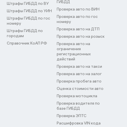
ГИБДД
Штрафы ГИБДД по ВУ
Проверка авто по ВИН
Штрафы ГИБДД по УИН
Проверка авто по гос
Штрафы ГИБДД по гос
номеру
номеру
Проверка авто на ДТП
Штрафы ГИБДД по
городам
Проверка авто на розыск
Справочник КоАП РФ
Проверка авто на
ограничения
регистрационных
действий
Проверка авто на такси
Проверка авто на залог
Проверка пробега авто
Оценка стоимости авто
Проверка мотоцикла
Проверка водителя по
базе ГИБДД
Проверка ЭПТС
Расшифровка VIN кода