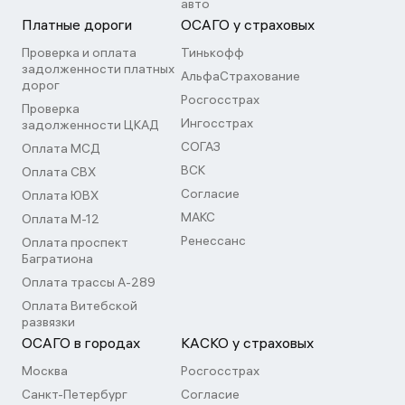
авто
Платные дороги
ОСАГО у страховых
Проверка и оплата
Тинькофф
задолженности платных
АльфаСтрахование
дорог
Росгосстрах
Проверка
Ингосстрах
задолженности ЦКАД
СОГАЗ
Оплата МСД
ВСК
Оплата СВХ
Согласие
Оплата ЮВХ
МАКС
Оплата М-12
Ренессанс
Оплата проспект
Багратиона
Оплата трассы А-289
Оплата Витебской
развязки
ОСАГО в городах
КАСКО у страховых
Москва
Росгосстрах
Санкт-Петербург
Согласие