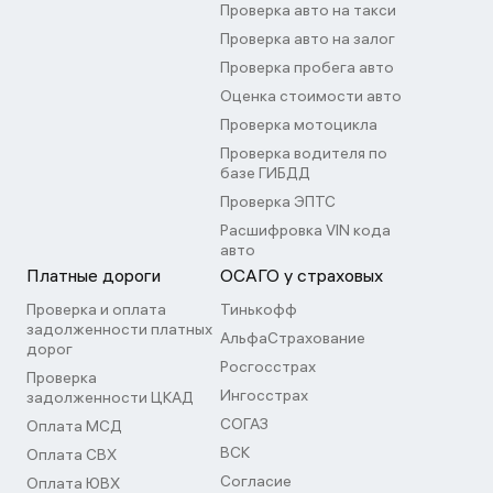
Проверка авто на такси
Проверка авто на залог
Проверка пробега авто
Оценка стоимости авто
Проверка мотоцикла
Проверка водителя по
базе ГИБДД
Проверка ЭПТС
Расшифровка VIN кода
авто
Платные дороги
ОСАГО у страховых
Проверка и оплата
Тинькофф
задолженности платных
АльфаСтрахование
дорог
Росгосстрах
Проверка
Ингосстрах
задолженности ЦКАД
СОГАЗ
Оплата МСД
ВСК
Оплата СВХ
Согласие
Оплата ЮВХ