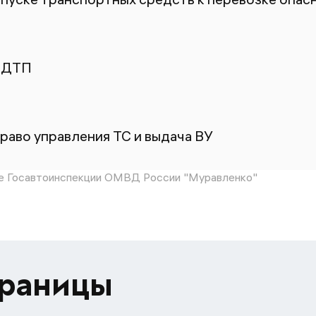
 ДТП
раво управления ТС и выдача ВУ
е Госавтоинспекции ОМВД России "Муравленко"
траницы