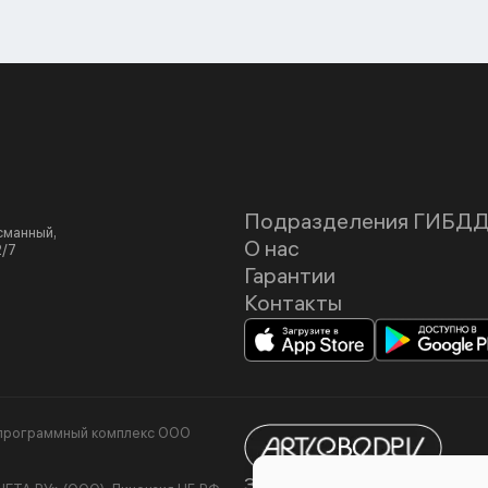
Подразделения ГИБД
асманный,
О нас
2/7
Гарантии
Контакты
я программный комплекс ООО
Задизайнено в
Студии Ар