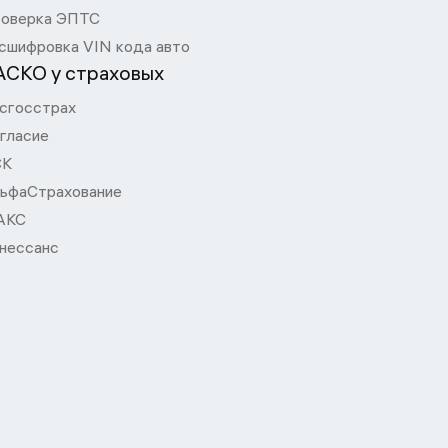
оверка ЭПТС
сшифровка VIN кода авто
АСКО у страховых
сгосстрах
гласие
СК
ьфаСтрахование
АКС
нессанс