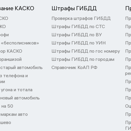
вание КАСКО
Штрафы ГИБДД
П
СКО
Проверка штрафов ГИБДД
Пр
СКО
Штрафы ГИБДД по СТС
Пр
рофи
Штрафы ГИБДД по ВУ
Пр
 «бесполисников»
Штрафы ГИБДД по УИН
Пр
тор КАСКО
Штрафы ГИБДД по гос номеру
Пр
франшизой
Штрафы ГИБДД по городам
Пр
 старый автомобиль
Справочник КоАП РФ
Пр
ре
з телефона и
ции
Пр
угона и тотала
Пр
 новый автомобиль
Пр
 на 50
Оц
 маркам авто
Пр
шево
Пр
Г