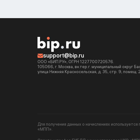
support@bip.ru
ООО «БИП.РУ», ОГРН 1227700720576.
105066, г. Москва, вн.тер.г. муниципальный округ Б
улица Нижняя Красносельская, д. 35, стр. 9, помещ. 
Для получения данных о начислениях используетс
«МПП».