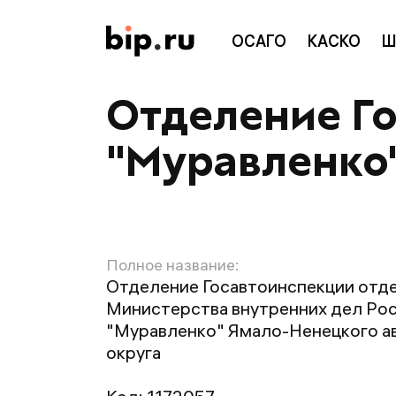
ОСАГО
КАСКО
Ш
Отделение Г
"Муравленко
Полное название:
Отделение Госавтоинспекции отд
Министерства внутренних дел Ро
"Муравленко" Ямало-Ненецкого а
округа