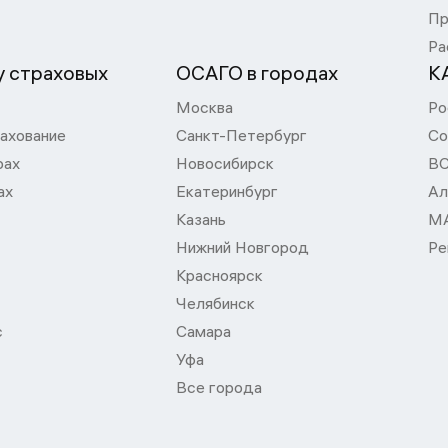
Пр
Ра
 страховых
ОСАГО в городах
К
Москва
Ро
ахование
Санкт-Петербург
Со
рах
Новосибирск
В
ах
Екатеринбург
Ал
Казань
М
Нижний Новгород
Ре
Красноярск
Челябинск
с
Самара
Уфа
Все города