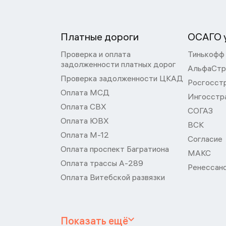
Платные дороги
ОСАГО у
Проверка и оплата
Тинькофф
задолженности платных дорог
АльфаСтр
Проверка задолженности ЦКАД
Росгосст
Оплата МСД
Ингосстр
Оплата СВХ
СОГАЗ
Оплата ЮВХ
ВСК
Оплата М-12
Согласие
Оплата проспект Багратиона
МАКС
Оплата трассы А-289
Ренессан
Оплата Витебской развязки
Показать ещё