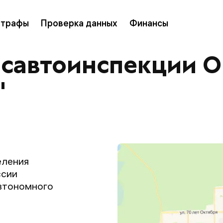
трафы
Проверка данных
Финансы
осавтоинспекции 
"
еления
ссии
втономного