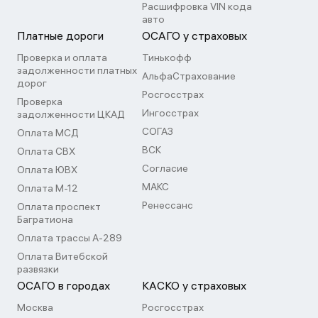
Расшифровка VIN кода
авто
Платные дороги
ОСАГО у страховых
Проверка и оплата
Тинькофф
задолженности платных
АльфаСтрахование
дорог
Росгосстрах
Проверка
Ингосстрах
задолженности ЦКАД
СОГАЗ
Оплата МСД
ВСК
Оплата СВХ
Согласие
Оплата ЮВХ
МАКС
Оплата М-12
Ренессанс
Оплата проспект
Багратиона
Оплата трассы А-289
Оплата Витебской
развязки
ОСАГО в городах
КАСКО у страховых
Москва
Росгосстрах