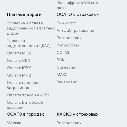
Расшифровка VIN кода
авто
Платные дороги
ОСАГО у страховых
Проверка и оплата
Тинькофф
задолженности платных
АльфаСтрахование
дорог
Росгосстрах
Проверка
Ингосстрах
задолженности ЦКАД
СОГАЗ
Оплата МСД
ВСК
Оплата СВХ
Согласие
Оплата ЮВХ
МАКС
Оплата М-12
Ренессанс
Оплата проспект
Багратиона
Оплата трассы А-289
Оплата Витебской
развязки
ОСАГО в городах
КАСКО у страховых
Москва
Росгосстрах