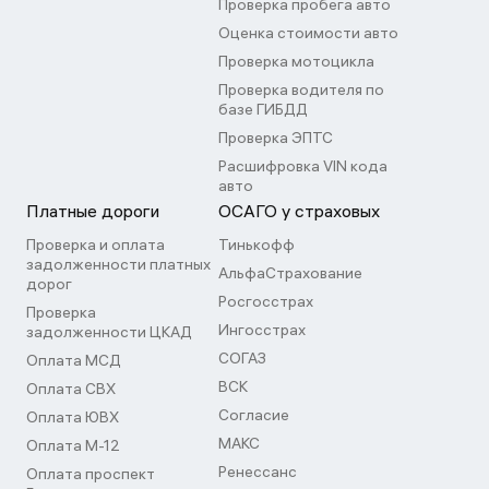
Проверка пробега авто
Оценка стоимости авто
Проверка мотоцикла
Проверка водителя по
базе ГИБДД
Проверка ЭПТС
Расшифровка VIN кода
авто
Платные дороги
ОСАГО у страховых
Проверка и оплата
Тинькофф
задолженности платных
АльфаСтрахование
дорог
Росгосстрах
Проверка
Ингосстрах
задолженности ЦКАД
СОГАЗ
Оплата МСД
ВСК
Оплата СВХ
Согласие
Оплата ЮВХ
МАКС
Оплата М-12
Ренессанс
Оплата проспект