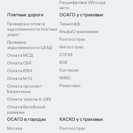
Расшифровка VIN кода
авто
Платные дороги
ОСАГО у страховых
Проверка и оплата
Тинькофф
задолженности платных
АльфаСтрахование
дорог
Росгосстрах
Проверка
Ингосстрах
задолженности ЦКАД
СОГАЗ
Оплата МСД
ВСК
Оплата СВХ
Согласие
Оплата ЮВХ
МАКС
Оплата М-12
Ренессанс
Оплата проспект
Багратиона
Оплата трассы А-289
Оплата Витебской
развязки
ОСАГО в городах
КАСКО у страховых
Москва
Росгосстрах