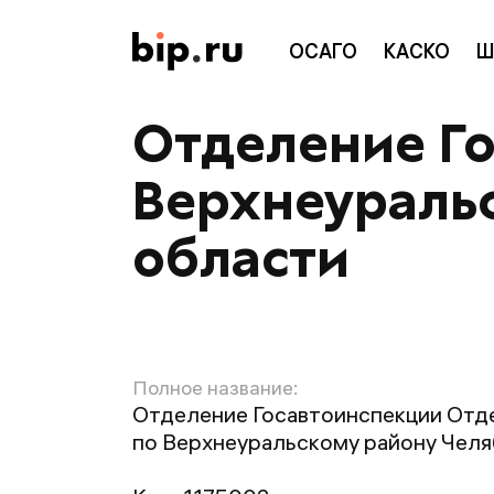
ОСАГО
КАСКО
Ш
Отделение Г
Верхнеураль
области
Полное название:
Отделение Госавтоинспекции Отд
по Верхнеуральскому району Чел