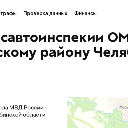
трафы
Проверка данных
Финансы
осавтоинспекии ОМ
скому району Чел
ела МВД России
ябинской области