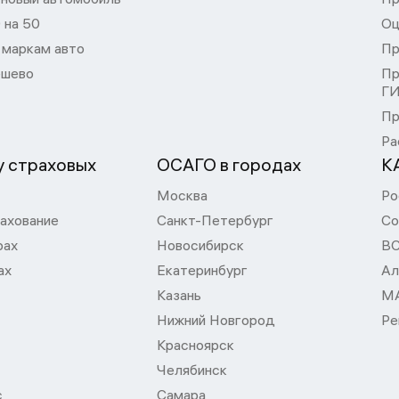
 на 50
Оц
 маркам авто
Пр
шево
Пр
Г
Пр
Ра
 страховых
ОСАГО в городах
К
Москва
Ро
ахование
Санкт-Петербург
Со
рах
Новосибирск
В
ах
Екатеринбург
Ал
Казань
М
Нижний Новгород
Ре
Красноярск
Челябинск
с
Самара