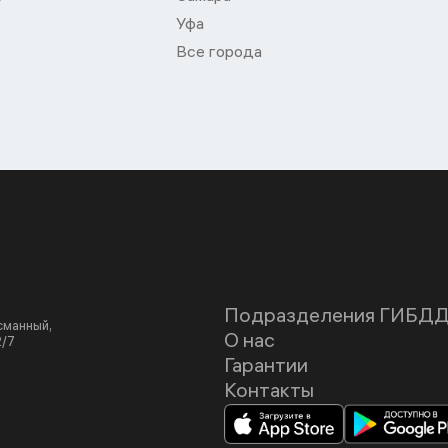
Уфа
Все города
Подразделения ГИБД
асманный,
О нас
2/7
Гарантии
Контакты