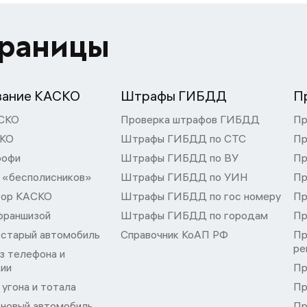
траницы
вание КАСКО
Штрафы ГИБДД
П
СКО
Проверка штрафов ГИБДД
Пр
СКО
Штрафы ГИБДД по СТС
Пр
рофи
Штрафы ГИБДД по ВУ
Пр
 «бесполисников»
Штрафы ГИБДД по УИН
Пр
тор КАСКО
Штрафы ГИБДД по гос номеру
Пр
франшизой
Штрафы ГИБДД по городам
Пр
 старый автомобиль
Справочник КоАП РФ
Пр
ре
з телефона и
ции
Пр
угона и тотала
Пр
 новый автомобиль
Пр