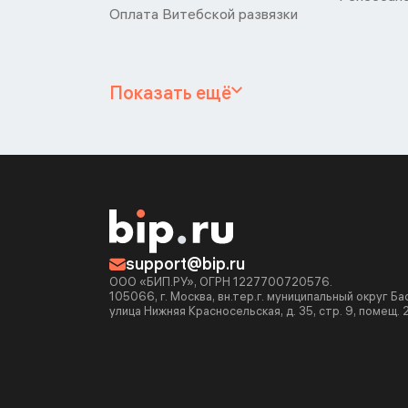
Оплата Витебской развязки
Показать ещё
support@bip.ru
ООО «БИП.РУ», ОГРН 1227700720576.
105066, г. Москва, вн.тер.г. муниципальный округ Б
улица Нижняя Красносельская, д. 35, стр. 9, помещ. 