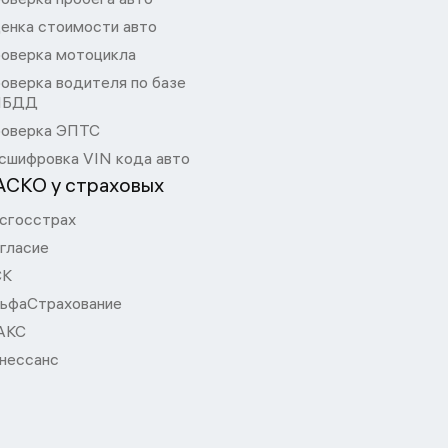
енка стоимости авто
оверка мотоцикла
оверка водителя по базе
ИБДД
оверка ЭПТС
сшифровка VIN кода авто
АСКО у страховых
сгосстрах
гласие
СК
ьфаСтрахование
АКС
нессанс