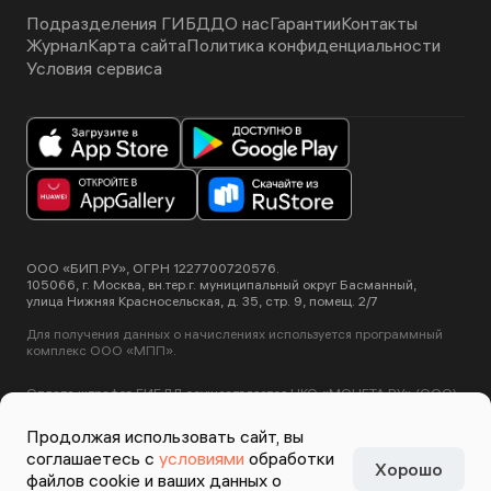
Подразделения ГИБДД
О нас
Гарантии
Контакты
Журнал
Карта сайта
Политика конфиденциальности
Условия сервиса
ООО «БИП.РУ», ОГРН 1227700720576.
105066, г. Москва, вн.тер.г. муниципальный округ Басманный,
улица Нижняя Красносельская, д. 35, стр. 9, помещ. 2/7
Для получения данных о начислениях используется программный
комплекс ООО «МПП».
Оплата штрафов ГИБДД осуществляется НКО «МОНЕТА.РУ» (ООО).
Лицензия ЦБ РФ №3508-К от 2 июля 2012 года.
Этот сайт использует сервис Yandex SmartCaptcha, пользуясь
Продолжая использовать сайт, вы
нашими сервисами вы соглашаетесь с
условиями обработки данных
соглашаетесь с
условиями
обработки
Yandex SmartCaptcha
.
Хорошо
Задизайнено в
Студии
файлов cookie и ваших данных о