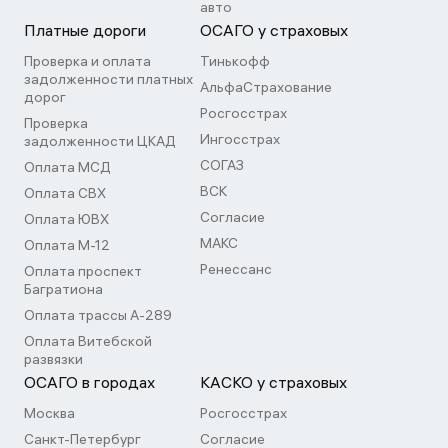
авто
Платные дороги
ОСАГО у страховых
Проверка и оплата
Тинькофф
задолженности платных
АльфаСтрахование
дорог
Росгосстрах
Проверка
Ингосстрах
задолженности ЦКАД
СОГАЗ
Оплата МСД
ВСК
Оплата СВХ
Согласие
Оплата ЮВХ
МАКС
Оплата М-12
Ренессанс
Оплата проспект
Багратиона
Оплата трассы А-289
Оплата Витебской
развязки
ОСАГО в городах
КАСКО у страховых
Москва
Росгосстрах
Санкт-Петербург
Согласие