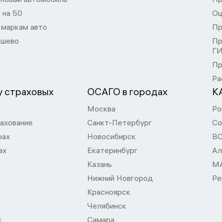
 на 50
Оц
 маркам авто
Пр
шево
Пр
Г
Пр
Ра
 страховых
ОСАГО в городах
К
Москва
Ро
ахование
Санкт-Петербург
Со
рах
Новосибирск
В
ах
Екатеринбург
Ал
Казань
М
Нижний Новгород
Ре
Красноярск
Челябинск
с
Самара