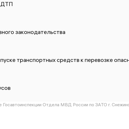
 ДТП
ного законодательства
пуске транспортных средств к перевозке опасн
усов
 Госавтоинспекции Отдела МВД России по ЗАТО г. Снежин