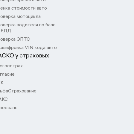
енка стоимости авто
оверка мотоцикла
оверка водителя по базе
ИБДД
оверка ЭПТС
сшифровка VIN кода авто
АСКО у страховых
сгосстрах
гласие
СК
ьфаСтрахование
АКС
нессанс