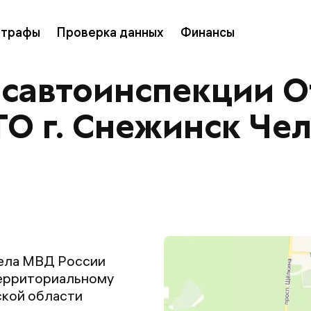
трафы
Проверка данных
Финансы
осавтоинспекции 
ТО г. Снежинск Че
ела МВД России
ерриториальному
ской области