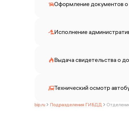
Оформление документов о
Исполнение административ
Выдача свидетельства о до
Технический осмотр автоб
bip.ru
Подразделения ГИБДД
Отделение