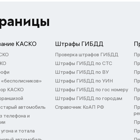
траницы
вание КАСКО
Штрафы ГИБДД
П
СКО
Проверка штрафов ГИБДД
Пр
СКО
Штрафы ГИБДД по СТС
Пр
рофи
Штрафы ГИБДД по ВУ
Пр
 «бесполисников»
Штрафы ГИБДД по УИН
Пр
тор КАСКО
Штрафы ГИБДД по гос номеру
Пр
франшизой
Штрафы ГИБДД по городам
Пр
 старый автомобиль
Справочник КоАП РФ
Пр
ре
з телефона и
ции
Пр
угона и тотала
Пр
 новый автомобиль
Пр