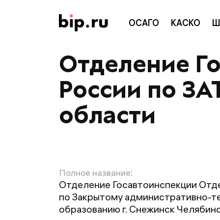
ОСАГО
КАСКО
Ш
Отделение Г
России по ЗА
области
Полное название:
Отделение Госавтоинспекции Отд
по Закрытому административно-т
образованию г. Снежинск Челябин