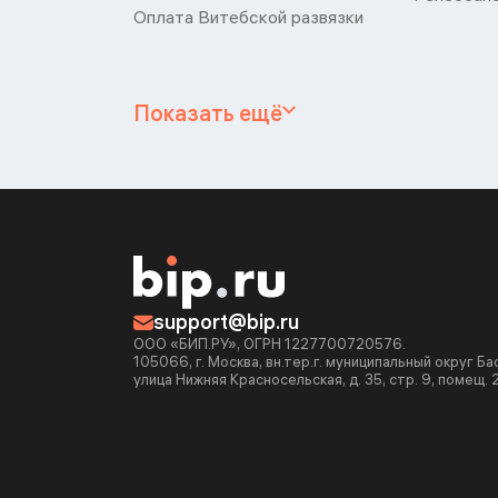
Оплата Витебской развязки
Показать ещё
support@bip.ru
ООО «БИП.РУ», ОГРН 1227700720576.
105066, г. Москва, вн.тер.г. муниципальный округ Б
улица Нижняя Красносельская, д. 35, стр. 9, помещ. 