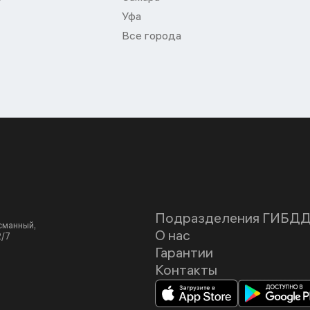
Уфа
Все города
Подразделения ГИБД
асманный,
О нас
2/7
Гарантии
Контакты