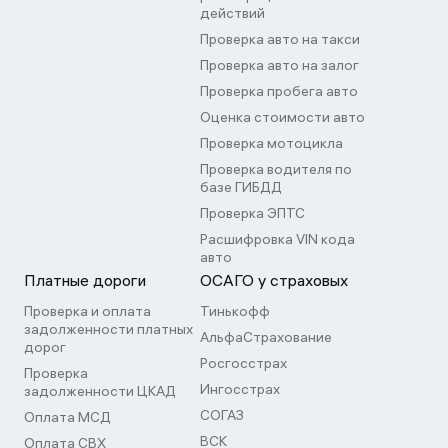
действий
Проверка авто на такси
Проверка авто на залог
Проверка пробега авто
Оценка стоимости авто
Проверка мотоцикла
Проверка водителя по
базе ГИБДД
Проверка ЭПТС
Расшифровка VIN кода
авто
Платные дороги
ОСАГО у страховых
Проверка и оплата
Тинькофф
задолженности платных
АльфаСтрахование
дорог
Росгосстрах
Проверка
Ингосстрах
задолженности ЦКАД
СОГАЗ
Оплата МСД
ВСК
Оплата СВХ