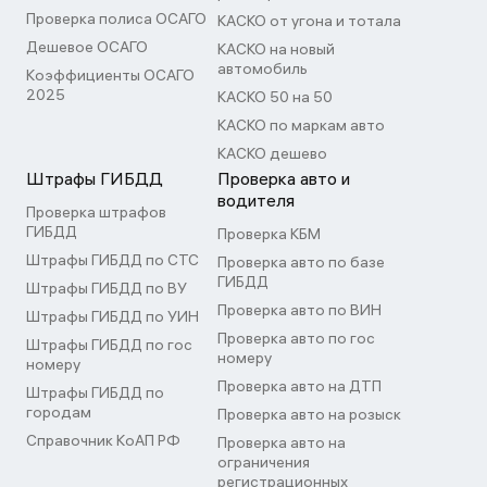
Проверка полиса ОСАГО
КАСКО от угона и тотала
Дешевое ОСАГО
КАСКО на новый
автомобиль
Коэффициенты ОСАГО
2025
КАСКО 50 на 50
КАСКО по маркам авто
КАСКО дешево
Штрафы ГИБДД
Проверка авто и
водителя
Проверка штрафов
ГИБДД
Проверка КБМ
Штрафы ГИБДД по СТС
Проверка авто по базе
ГИБДД
Штрафы ГИБДД по ВУ
Проверка авто по ВИН
Штрафы ГИБДД по УИН
Проверка авто по гос
Штрафы ГИБДД по гос
номеру
номеру
Проверка авто на ДТП
Штрафы ГИБДД по
городам
Проверка авто на розыск
Справочник КоАП РФ
Проверка авто на
ограничения
регистрационных