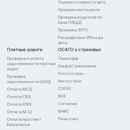
Оценка стоимости авто
Проверка мотоцикла
Проверка водителя по
базе ГИБДД
Проверка ЭПТС
Расшифровка VIN кода
авто
Платные дороги
ОСАГО у страховых
Проверка и оплата
Тинькофф
задолженности платных
АльфаСтрахование
дорог
Росгосстрах
Проверка
Ингосстрах
задолженности ЦКАД
СОГАЗ
Оплата МСД
ВСК
Оплата СВХ
Согласие
Оплата ЮВХ
МАКС
Оплата М-12
Ренессанс
Оплата проспект
Багратиона