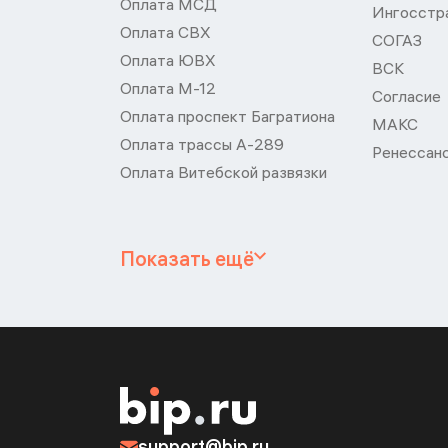
Оплата МСД
Ингосстр
Оплата СВХ
СОГАЗ
Оплата ЮВХ
ВСК
Оплата М-12
Согласие
Оплата проспект Багратиона
МАКС
Оплата трассы А-289
Ренессан
Оплата Витебской развязки
Показать ещё
support@bip.ru