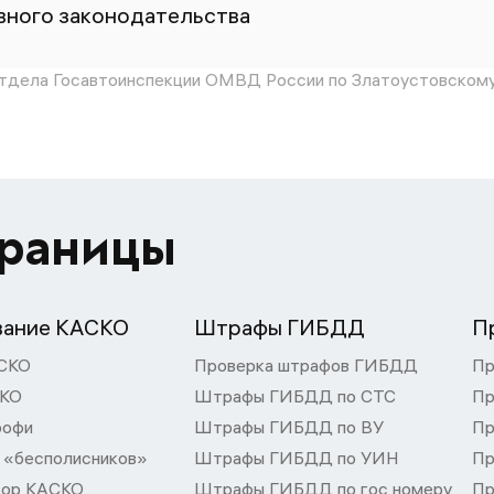
ного законодательства
дела Госавтоинспекции ОМВД России по Златоустовскому
траницы
вание КАСКО
Штрафы ГИБДД
П
СКО
Проверка штрафов ГИБДД
Пр
СКО
Штрафы ГИБДД по СТС
Пр
рофи
Штрафы ГИБДД по ВУ
Пр
 «бесполисников»
Штрафы ГИБДД по УИН
Пр
тор КАСКО
Штрафы ГИБДД по гос номеру
Пр