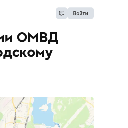
Войти
ции ОМВД
одскому