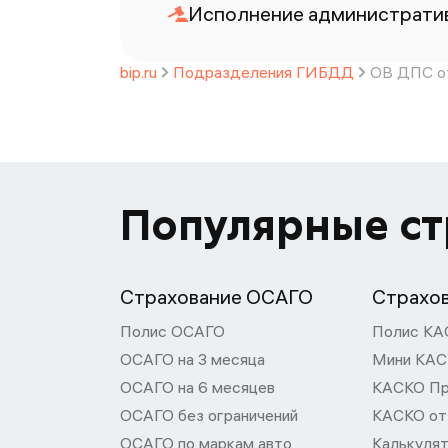
Исполнение административ
bip.ru
Подразделения ГИБДД
ОВ ДПС от
Популярные с
Страхование ОСАГО
Страхо
Полис ОСАГО
Полис КА
ОСАГО на 3 месяца
Мини КА
ОСАГО на 6 месяцев
КАСКО П
ОСАГО без ограничений
КАСКО от
ОСАГО по маркам авто
Калькуля