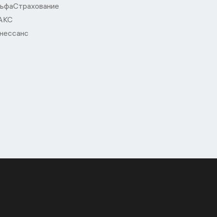
ьфаСтрахование
АКС
нессанс