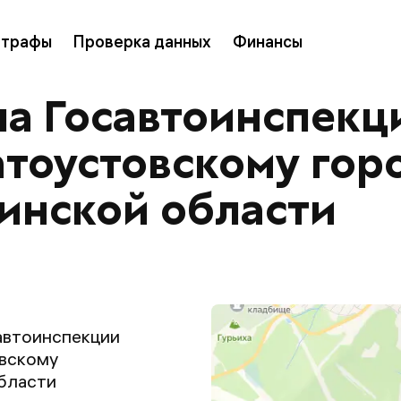
трафы
Проверка данных
Финансы
ла Госавтоинспек
атоустовскому гор
инской области
автоинспекции
вскому
бласти