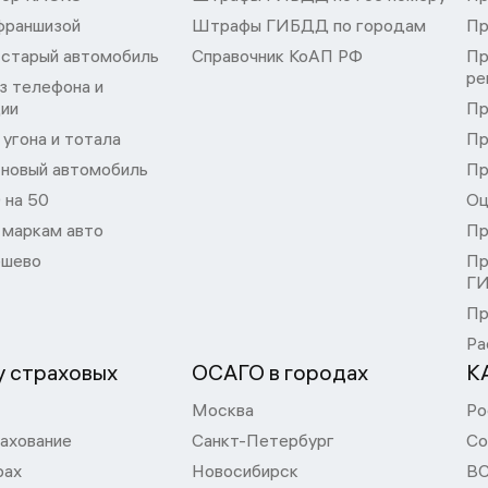
франшизой
Штрафы ГИБДД по городам
Пр
 старый автомобиль
Справочник КоАП РФ
Пр
ре
з телефона и
ции
Пр
угона и тотала
Пр
 новый автомобиль
Пр
 на 50
Оц
 маркам авто
Пр
шево
Пр
Г
Пр
Ра
 страховых
ОСАГО в городах
К
Москва
Ро
ахование
Санкт-Петербург
Со
рах
Новосибирск
В