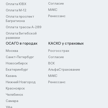
Согласие
Оплата ЮВХ
МАКС
Оплата М-12
Ренессанс
Оплата проспект
Багратиона
Оплата трассы А-289
Оплата Витебской
развязки
ОСАГО в городах
КАСКО у страховых
Москва
Росгосстрах
Санкт-Петербург
Согласие
Новосибирск
ВСК
Екатеринбург
АльфаСтрахование
Казань
МАКС
Нижний Новгород
Ренессанс
Красноярск
Челябинск
Самара
Уфа