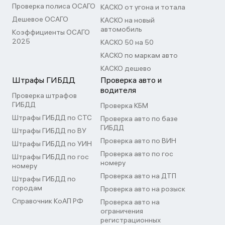
Проверка полиса ОСАГО
КАСКО от угона и тотала
Дешевое ОСАГО
КАСКО на новый
автомобиль
Коэффициенты ОСАГО
2025
КАСКО 50 на 50
КАСКО по маркам авто
КАСКО дешево
Штрафы ГИБДД
Проверка авто и
водителя
Проверка штрафов
ГИБДД
Проверка КБМ
Штрафы ГИБДД по СТС
Проверка авто по базе
ГИБДД
Штрафы ГИБДД по ВУ
Проверка авто по ВИН
Штрафы ГИБДД по УИН
Проверка авто по гос
Штрафы ГИБДД по гос
номеру
номеру
Проверка авто на ДТП
Штрафы ГИБДД по
городам
Проверка авто на розыск
Справочник КоАП РФ
Проверка авто на
ограничения
регистрационных