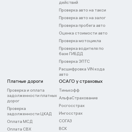
действий
Проверка авто на такси
Проверка авто на залог
Проверка пробега авто
Оценка стоимости авто
Проверка мотоцикла
Проверка водителя по
базе ГИБДД
Проверка ЭПТС
Расшифровка VIN кода
авто
Платные дороги
ОСАГО у страховых
Проверка и оплата
Тинькофф
задолженности платных
АльфаСтрахование
дорог
Росгосстрах
Проверка
Ингосстрах
задолженности ЦКАД
СОГАЗ
Оплата МСД
ВСК
Оплата СВХ