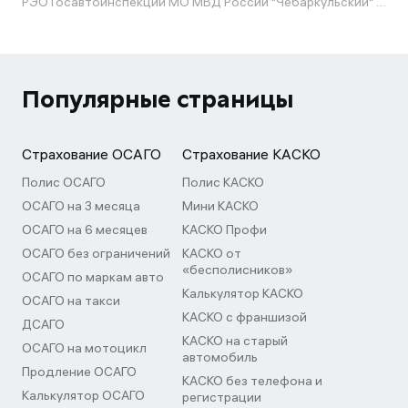
РЭО Госавтоинспекции МО МВД России "Чебаркульский" Челябинской области
Популярные страницы
Страхование ОСАГО
Страхование КАСКО
Полис ОСАГО
Полис КАСКО
ОСАГО на 3 месяца
Мини КАСКО
ОСАГО на 6 месяцев
КАСКО Профи
ОСАГО без ограничений
КАСКО от
«бесполисников»
ОСАГО по маркам авто
Калькулятор КАСКО
ОСАГО на такси
КАСКО с франшизой
ДСАГО
КАСКО на старый
ОСАГО на мотоцикл
автомобиль
Продление ОСАГО
КАСКО без телефона и
Калькулятор ОСАГО
регистрации