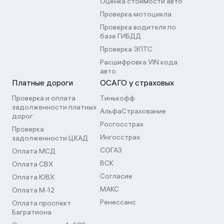
Оценка стоимости авто
Проверка мотоцикла
Проверка водителя по
базе ГИБДД
Проверка ЭПТС
Расшифровка VIN кода
авто
Платные дороги
ОСАГО у страховых
Проверка и оплата
Тинькофф
задолженности платных
АльфаСтрахование
дорог
Росгосстрах
Проверка
Ингосстрах
задолженности ЦКАД
СОГАЗ
Оплата МСД
ВСК
Оплата СВХ
Согласие
Оплата ЮВХ
МАКС
Оплата М-12
Ренессанс
Оплата проспект
Багратиона