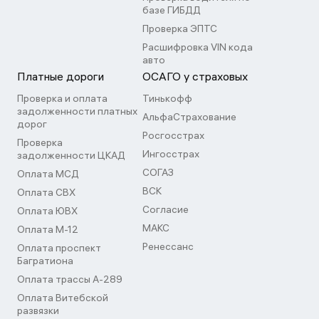
базе ГИБДД
Проверка ЭПТС
Расшифровка VIN кода
авто
Платные дороги
ОСАГО у страховых
Проверка и оплата
Тинькофф
задолженности платных
АльфаСтрахование
дорог
Росгосстрах
Проверка
Ингосстрах
задолженности ЦКАД
СОГАЗ
Оплата МСД
ВСК
Оплата СВХ
Согласие
Оплата ЮВХ
МАКС
Оплата М-12
Ренессанс
Оплата проспект
Багратиона
Оплата трассы А-289
Оплата Витебской
развязки