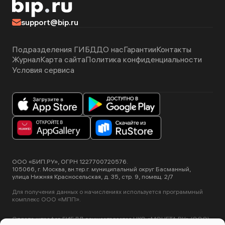
support@bip.ru
Подразделения ГИБДД
О нас
Гарантии
Контакты
Журнал
Карта сайта
Политика конфиденциальности
Условия сервиса
ООО «БИП.РУ», ОГРН 1227700720576.
105066, г. Москва, вн.тер.г. муниципальный округ Басманный,
улица Нижняя Красносельская, д. 35, стр. 9, помещ. 2/7
Для получения данных о начислениях используется программный
комплекс ООО «МПП».
Оплата штрафов ГИБДД осуществляется НКО «МОНЕТА.РУ» (ООО).