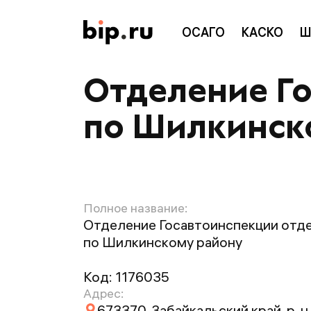
ОСАГО
КАСКО
Ш
Отделение Г
по Шилкинск
Полное название:
Отделение Госавтоинспекции отд
по Шилкинскому району
Код:
1176035
Адрес:
673370, Забайкальский край, р-н