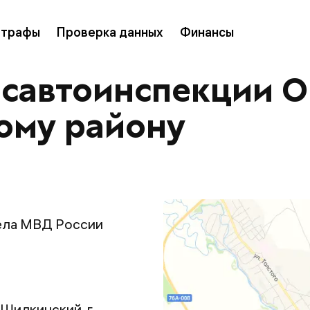
трафы
Проверка данных
Финансы
осавтоинспекции 
ому району
ела МВД России
 Шилкинский, г.