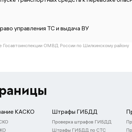
раво управления ТС и выдача ВУ
 Госавтоинспекции ОМВД России по Шилкинскому району
траницы
вание КАСКО
Штрафы ГИБДД
П
СКО
Проверка штрафов ГИБДД
Пр
СКО
Штрафы ГИБДД по СТС
Пр