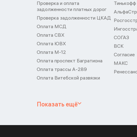
Проверка и оплата
Тинькофф
задолженности платных дорог
АльфаСтр
Проверка задолженности ЦКАД
Росгосст
Оплата МСД
Ингосстр
Оплата СВХ
СОГАЗ
Оплата ЮВХ
ВСК
Оплата М-12
Согласие
Оплата проспект Багратиона
МАКС
Оплата трассы А-289
Ренессан
Оплата Витебской развязки
Показать ещё