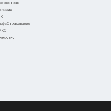
сгосстрах
гласие
СК
ьфаСтрахование
АКС
нессанс