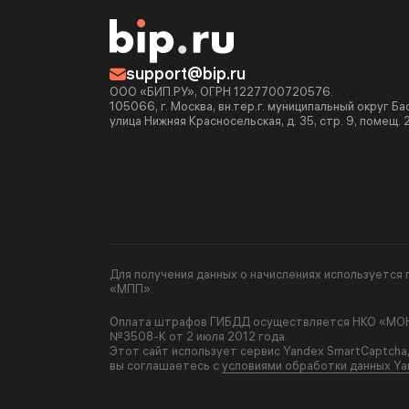
support@bip.ru
ООО «БИП.РУ», ОГРН 1227700720576.
105066, г. Москва, вн.тер.г. муниципальный округ Б
улица Нижняя Красносельская, д. 35, стр. 9, помещ. 
Для получения данных о начислениях используетс
«МПП».
Оплата штрафов ГИБДД осуществляется НКО «МОНЕ
№3508-К от 2 июля 2012 года.
Этот сайт использует сервис Yandex SmartCaptcha
вы соглашаетесь с
условиями обработки данных Ya