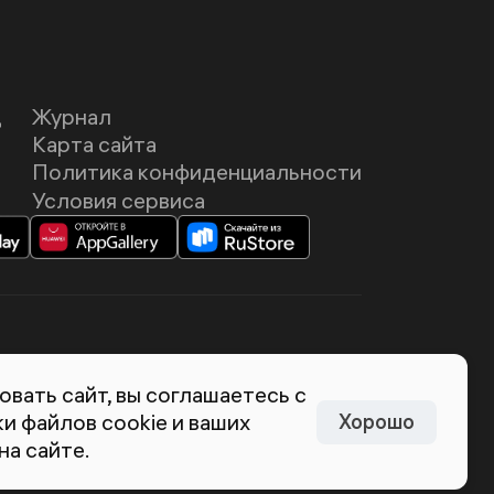
Д
Журнал
Карта сайта
Политика конфиденциальности
Условия сервиса
темия Лебедева
вать сайт, вы соглашаетесь с
и файлов cookie и ваших
Хорошо
на сайте.