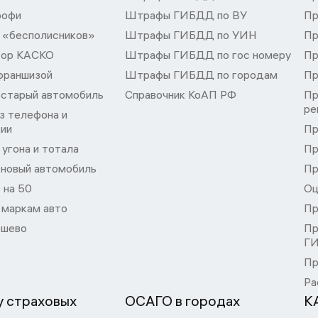
рофи
Штрафы ГИБДД по ВУ
Пр
 «бесполисников»
Штрафы ГИБДД по УИН
Пр
тор КАСКО
Штрафы ГИБДД по гос номеру
Пр
франшизой
Штрафы ГИБДД по городам
Пр
 старый автомобиль
Справочник КоАП РФ
Пр
ре
з телефона и
ции
Пр
угона и тотала
Пр
 новый автомобиль
Пр
 на 50
Оц
 маркам авто
Пр
шево
Пр
Г
Пр
Ра
 страховых
ОСАГО в городах
К