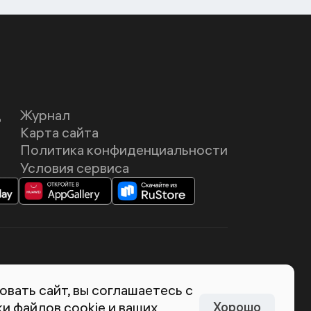
Д
Журнал
Карта сайта
Политика конфиденциальности
Условия сервиса
темия Лебедева
вать сайт, вы соглашаетесь с
и файлов cookie и ваших
Хорошо