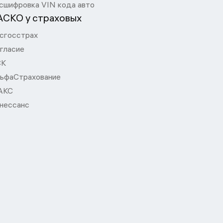
сшифровка VIN кода авто
АСКО у страховых
сгосстрах
гласие
СК
ьфаСтрахование
АКС
нессанс