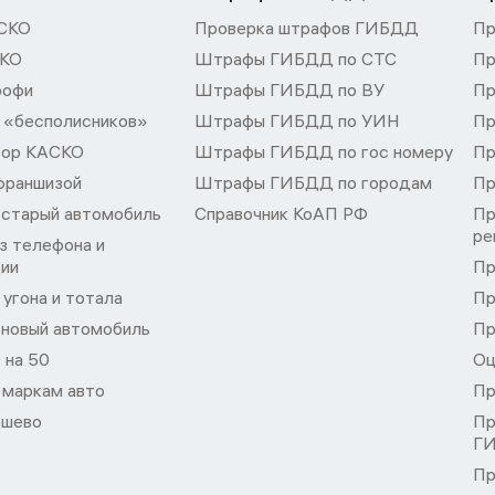
СКО
Проверка штрафов ГИБДД
Пр
СКО
Штрафы ГИБДД по СТС
Пр
рофи
Штрафы ГИБДД по ВУ
Пр
 «бесполисников»
Штрафы ГИБДД по УИН
Пр
тор КАСКО
Штрафы ГИБДД по гос номеру
Пр
франшизой
Штрафы ГИБДД по городам
Пр
 старый автомобиль
Справочник КоАП РФ
Пр
ре
з телефона и
ции
Пр
угона и тотала
Пр
 новый автомобиль
Пр
 на 50
Оц
 маркам авто
Пр
шево
Пр
Г
Пр