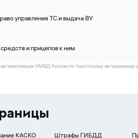
раво управления ТС и выдача ВУ
средств и прицепов к ним
автоинспекции УМВД России по Чукотскому автономному о
траницы
вание КАСКО
Штрафы ГИБДД
П