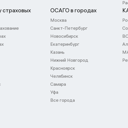
Ра
 страховых
ОСАГО в городах
К
Москва
Ро
ахование
Санкт-Петербург
Со
рах
Новосибирск
В
ах
Екатеринбург
Ал
Казань
М
Нижний Новгород
Ре
Красноярск
Челябинск
с
Самара
Уфа
Все города