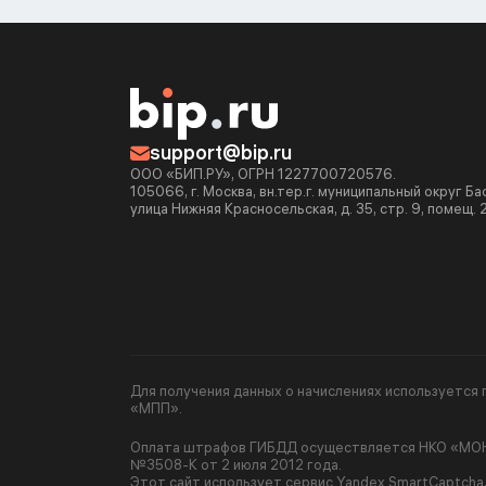
support@bip.ru
ООО «БИП.РУ», ОГРН 1227700720576.
105066, г. Москва, вн.тер.г. муниципальный округ Б
улица Нижняя Красносельская, д. 35, стр. 9, помещ. 
Для получения данных о начислениях используетс
«МПП».
Оплата штрафов ГИБДД осуществляется НКО «МОНЕ
№3508-К от 2 июля 2012 года.
Этот сайт использует сервис Yandex SmartCaptcha