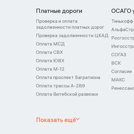
Платные дороги
ОСАГО у
Проверка и оплата
Тинькофф
задолженности платных дорог
АльфаСтр
Проверка задолженности ЦКАД
Росгосст
Оплата МСД
Ингосстр
Оплата СВХ
СОГАЗ
Оплата ЮВХ
ВСК
Оплата М-12
Согласие
Оплата проспект Багратиона
МАКС
Оплата трассы А-289
Ренессан
Оплата Витебской развязки
Показать ещё