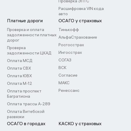
Проверка ЭПТС
Расшифровка VIN кода
авто
Платные дороги
ОСАГО у страховых
Проверка и оплата
Тинькофф
задолженности платных
АльфаСтрахование
дорог
Росгосстрах
Проверка
Ингосстрах
задолженности ЦКАД
СОГАЗ
Оплата МСД
ВСК
Оплата СВХ
Согласие
Оплата ЮВХ
МАКС
Оплата М-12
Ренессанс
Оплата проспект
Багратиона
Оплата трассы А-289
Оплата Витебской
развязки
ОСАГО в городах
КАСКО у страховых