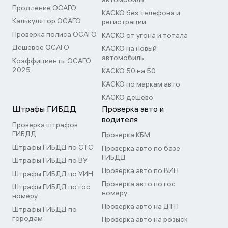
Продление ОСАГО
КАСКО без телефона и
Калькулятор ОСАГО
регистрации
Проверка полиса ОСАГО
КАСКО от угона и тотала
Дешевое ОСАГО
КАСКО на новый
автомобиль
Коэффициенты ОСАГО
2025
КАСКО 50 на 50
КАСКО по маркам авто
КАСКО дешево
Штрафы ГИБДД
Проверка авто и
водителя
Проверка штрафов
ГИБДД
Проверка КБМ
Штрафы ГИБДД по СТС
Проверка авто по базе
ГИБДД
Штрафы ГИБДД по ВУ
Проверка авто по ВИН
Штрафы ГИБДД по УИН
Проверка авто по гос
Штрафы ГИБДД по гос
номеру
номеру
Проверка авто на ДТП
Штрафы ГИБДД по
городам
Проверка авто на розыск