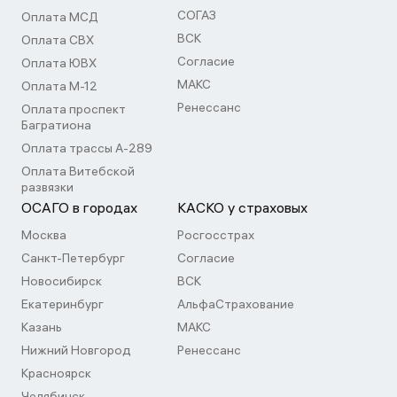
СОГАЗ
Оплата МСД
ВСК
Оплата СВХ
Согласие
Оплата ЮВХ
МАКС
Оплата М-12
Ренессанс
Оплата проспект
Багратиона
Оплата трассы А-289
Оплата Витебской
развязки
ОСАГО в городах
КАСКО у страховых
Москва
Росгосстрах
Санкт-Петербург
Согласие
Новосибирск
ВСК
Екатеринбург
АльфаСтрахование
Казань
МАКС
Нижний Новгород
Ренессанс
Красноярск
Челябинск