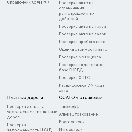
Справочник КоАП РФ
Проверка авто на
ограничения
регистрационных
действий
Проверка авто на такси
Проверка авто на залог
Проверка пробега авто
Оценка стоимости авто
Проверка мотоцикла
Проверка водителя по
базе ГИБДД
Проверка ЭПТС
Расшифровка VIN кода
авто
Платные дороги
ОСАГО у страховых
Проверка и оплата
Тинькофф
задолженности платных
АльфаСтрахование
дорог
Росгосстрах
Проверка
Ингосстрах
задолженности ЦКАД