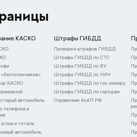
траницы
вание КАСКО
Штрафы ГИБДД
П
СКО
Проверка штрафов ГИБДД
Пр
СКО
Штрафы ГИБДД по СТС
Пр
рофи
Штрафы ГИБДД по ВУ
Пр
 «бесполисников»
Штрафы ГИБДД по УИН
Пр
тор КАСКО
Штрафы ГИБДД по гос номеру
Пр
франшизой
Штрафы ГИБДД по городам
Пр
 старый автомобиль
Справочник КоАП РФ
Пр
ре
з телефона и
ции
Пр
угона и тотала
Пр
 новый автомобиль
Пр