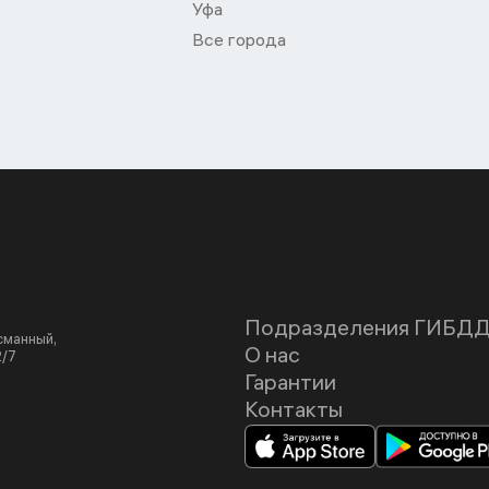
Уфа
Все города
Подразделения ГИБД
асманный,
О нас
2/7
Гарантии
Контакты