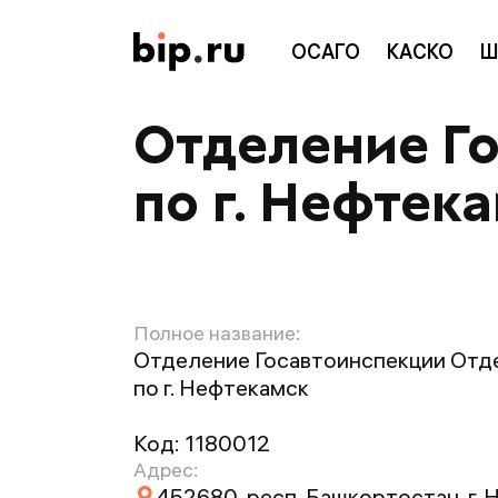
ОСАГО
КАСКО
Ш
Отделение Г
по г. Нефтек
Полное название:
Отделение Госавтоинспекции Отд
по г. Нефтекамск
Код:
1180012
Адрес:
452680, респ. Башкортостан, г. 