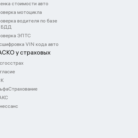
енка стоимости авто
оверка мотоцикла
оверка водителя по базе
ИБДД
оверка ЭПТС
сшифровка VIN кода авто
АСКО у страховых
сгосстрах
гласие
СК
ьфаСтрахование
АКС
нессанс