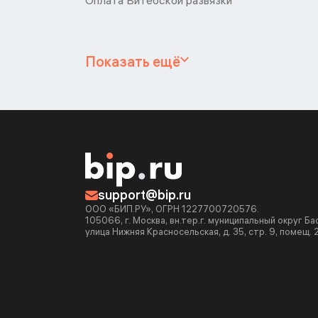
Оплата Витебской развязки
Показать ещё
support@bip.ru
ООО «БИП.РУ», ОГРН 1227700720576.
105066, г. Москва, вн.тер.г. муниципальный округ Б
улица Нижняя Красносельская, д. 35, стр. 9, помещ. 