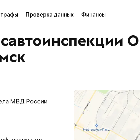
трафы
Проверка данных
Финансы
осавтоинспекции 
амск
ела МВД России
Нефтекамск, ул.