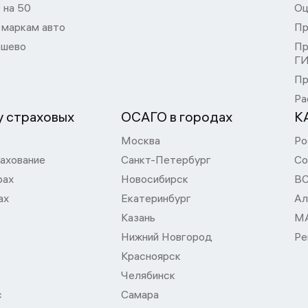
 на 50
Оц
 маркам авто
Пр
шево
Пр
Г
Пр
Ра
 страховых
ОСАГО в городах
К
Москва
Ро
ахование
Санкт-Петербург
Со
рах
Новосибирск
В
ах
Екатеринбург
Ал
Казань
М
Нижний Новгород
Ре
Красноярск
Челябинск
с
Самара