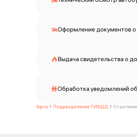
Оформление документов о
Выдача свидетельства о до
Обработка уведомлений об
bip.ru
Подразделения ГИБДД
Отделение