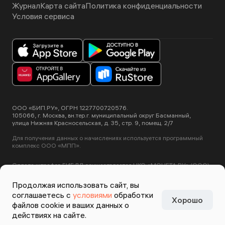
Журнал
Карта сайта
Политика конфиденциальности
Условия сервиса
ООО «БИП.РУ», ОГРН 1227700720576.
105066, г. Москва, вн.тер.г. муниципальный округ Басманный,
улица Нижняя Красносельская, д. 35, стр. 9, помещ. 2/7
Для получения данных о начислениях используется программный
комплекс ООО «МПП».
Оплата штрафов ГИБДД осуществляется НКО «МОНЕТА.РУ» (ООО).
Лицензия ЦБ РФ №3508-К от 2 июля 2012 года.
Этот сайт использует сервис Yandex SmartCaptcha, пользуясь
Продолжая использовать сайт, вы
нашими сервисами вы соглашаетесь с
условиями обработки данных
соглашаетесь с
условиями
обработки
Yandex SmartCaptcha
.
Хорошо
Задизайнено в
Студии
файлов cookie и ваших данных о
Артемия Лебедева
действиях на сайте.