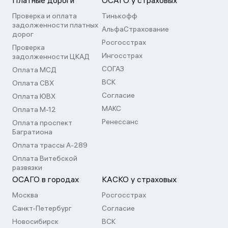
Платные дороги
ОСАГО у страховых
Проверка и оплата
Тинькофф
задолженности платных
АльфаСтрахование
дорог
Росгосстрах
Проверка
Ингосстрах
задолженности ЦКАД
СОГАЗ
Оплата МСД
ВСК
Оплата СВХ
Согласие
Оплата ЮВХ
МАКС
Оплата М-12
Ренессанс
Оплата проспект
Багратиона
Оплата трассы А-289
Оплата Витебской
развязки
ОСАГО в городах
КАСКО у страховых
Москва
Росгосстрах
Санкт-Петербург
Согласие
Новосибирск
ВСК