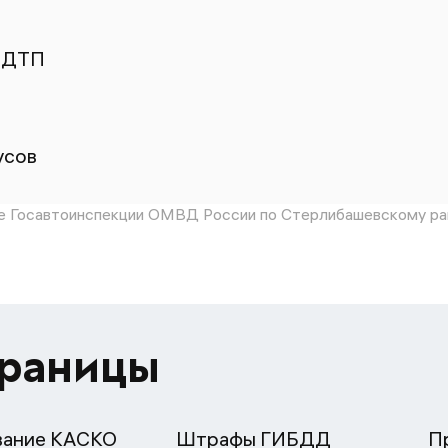
 ДТП
усов
 Госавтоинспекции ОМВД России по Стерлибашевскому ра
траницы
вание КАСКО
Штрафы ГИБДД
П