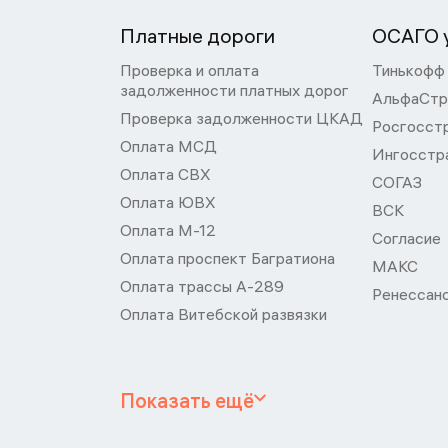
Платные дороги
ОСАГО у
Проверка и оплата
Тинькофф
задолженности платных дорог
АльфаСтр
Проверка задолженности ЦКАД
Росгосст
Оплата МСД
Ингосстр
Оплата СВХ
СОГАЗ
Оплата ЮВХ
ВСК
Оплата М-12
Согласие
Оплата проспект Багратиона
МАКС
Оплата трассы А-289
Ренессан
Оплата Витебской развязки
Показать ещё