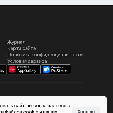
Д
Журнал
Карта сайта
Политика конфиденциальности
Условия сервиса
темия Лебедева
вать сайт, вы соглашаетесь с
и файлов cookie и ваших
Хорошо