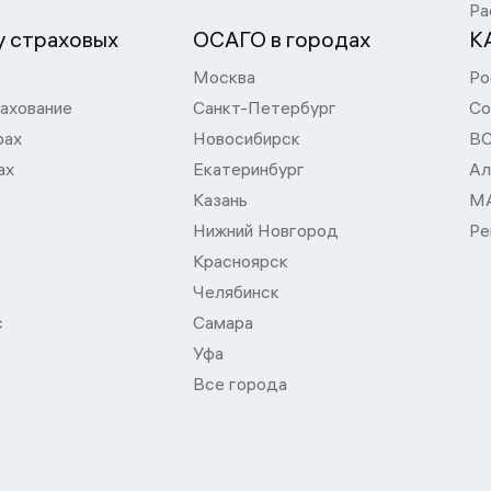
Ра
 страховых
ОСАГО в городах
К
Москва
Ро
ахование
Санкт-Петербург
Со
рах
Новосибирск
В
ах
Екатеринбург
Ал
Казань
М
Нижний Новгород
Ре
Красноярск
Челябинск
с
Самара
Уфа
Все города