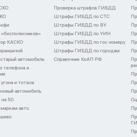
СКО
Проверка штрафов ГИБДД
Пр
СКО
Штрафы ГИБДД по СТС
Пр
рофи
Штрафы ГИБДД по ВУ
Пр
 «бесполисников»
Штрафы ГИБДД по УИН
Пр
тор КАСКО
Штрафы ГИБДД по гос номеру
Пр
франшизой
Штрафы ГИБДД по городам
Пр
 старый автомобиль
Справочник КоАП РФ
Пр
ре
з телефона и
ции
Пр
угона и тотала
Пр
 новый автомобиль
Пр
 на 50
Оц
 маркам авто
Пр
шево
Пр
Г
Пр