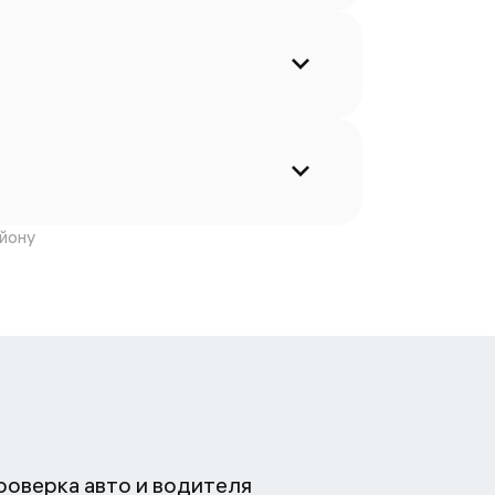
йону
роверка авто и водителя