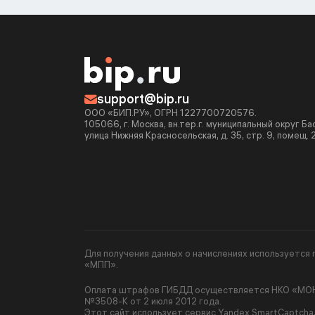
support@bip.ru
ООО «БИП.РУ», ОГРН 1227700720576.
105066, г. Москва, вн.тер.г. муниципальный округ Б
улица Нижняя Красносельская, д. 35, стр. 9, помещ. 
Для получения данных о начислениях используетс
«МПП».
Оплата штрафов ГИБДД осуществляется НКО «МОНЕ
№3508-К от 2 июля 2012 года.
Этот сайт использует сервис Yandex SmartCaptcha