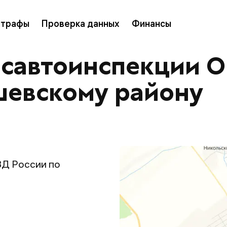
трафы
Проверка данных
Финансы
осавтоинспекции 
шевскому району
Д России по
н