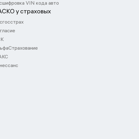
сшифровка VIN кода авто
АСКО у страховых
сгосстрах
гласие
СК
ьфаСтрахование
АКС
нессанс