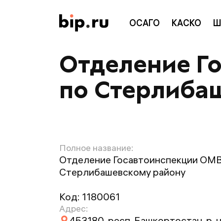
ОСАГО
КАСКО
Ш
Отделение Г
по Стерлиба
Полное название:
Отделение Госавтоинспекции ОМВ
Стерлибашевскому району
Код:
1180061
Адрес:
453180, респ. Башкортостан, р-