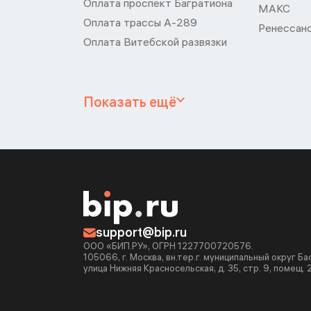
Оплата проспект Багратиона
МАКС
Оплата трассы А-289
Ренессан
Оплата Витебской развязки
Показать ещё
support@bip.ru
ООО «БИП.РУ», ОГРН 1227700720576.
105066, г. Москва, вн.тер.г. муниципальный округ Б
улица Нижняя Красносельская, д. 35, стр. 9, помещ. 