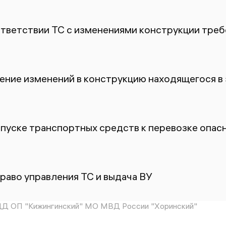
ответствии ТС с изменениями конструкции тре
ение изменений в конструкцию находящегося в
пуске транспортных средств к перевозке опасн
раво управления ТС и выдача ВУ
Д ОП "Кижингинский" МО МВД России "Хоринский"