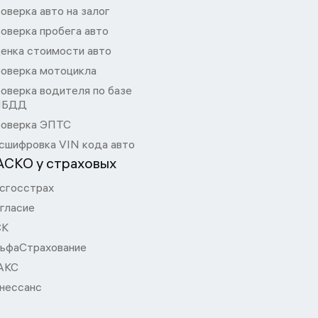
оверка авто на залог
оверка пробега авто
енка стоимости авто
оверка мотоцикла
оверка водителя по базе
ИБДД
оверка ЭПТС
сшифровка VIN кода авто
АСКО у страховых
сгосстрах
гласие
СК
ьфаСтрахование
АКС
нессанс