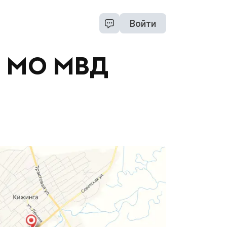
Войти
" МО МВД