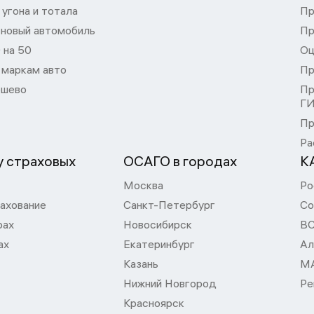
угона и тотала
Пр
 новый автомобиль
Пр
 на 50
Оц
 маркам авто
Пр
шево
Пр
Г
Пр
Ра
 страховых
ОСАГО в городах
К
Москва
Ро
ахование
Санкт-Петербург
Со
рах
Новосибирск
В
ах
Екатеринбург
Ал
Казань
М
Нижний Новгород
Ре
Красноярск