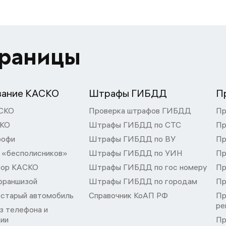
траницы
вание КАСКО
Штрафы ГИБДД
П
СКО
Проверка штрафов ГИБДД
Пр
СКО
Штрафы ГИБДД по СТС
Пр
рофи
Штрафы ГИБДД по ВУ
Пр
 «бесполисников»
Штрафы ГИБДД по УИН
Пр
тор КАСКО
Штрафы ГИБДД по гос номеру
Пр
франшизой
Штрафы ГИБДД по городам
Пр
 старый автомобиль
Справочник КоАП РФ
Пр
ре
з телефона и
ции
Пр