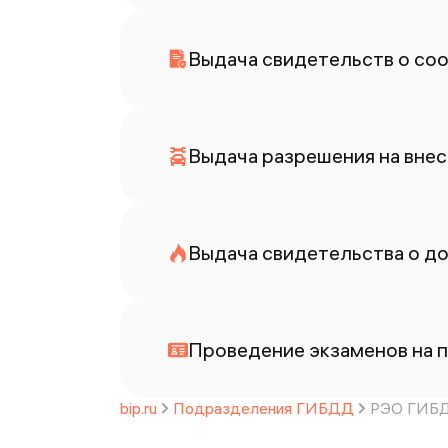
Выдача свидетельств о со
Выдача разрешения на внес
Выдача свидетельства о до
Проведение экзаменов на п
bip.ru
Подразделения ГИБДД
РЭО ГИБД