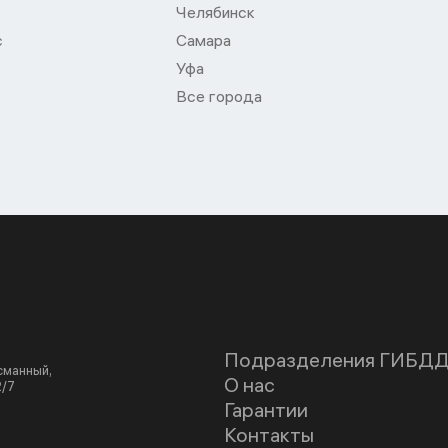
Челябинск
с
Самара
Уфа
Все города
Подразделения ГИБД
асманный,
О нас
2/7
Гарантии
Контакты