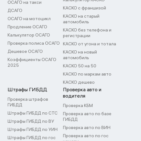
ОСАГО на такси
КАСКО с франшизой
ДСАГО
КАСКО на старый
ОСАГО на мотоцикл
автомобиль
Продление ОСАГО
КАСКО без телефона и
Калькулятор ОСАГО
регистрации
Проверка полиса ОСАГО
КАСКО от угона и тотала
Дешевое ОСАГО
КАСКО на новый
автомобиль
Коэффициенты ОСАГО
2025
КАСКО 50 на 50
КАСКО по маркам авто
КАСКО дешево
Штрафы ГИБДД
Проверка авто и
водителя
Проверка штрафов
ГИБДД
Проверка КБМ
Штрафы ГИБДД по СТС
Проверка авто по базе
ГИБДД
Штрафы ГИБДД по ВУ
Проверка авто по ВИН
Штрафы ГИБДД по УИН
Проверка авто по гос
Штрафы ГИБДД по гос