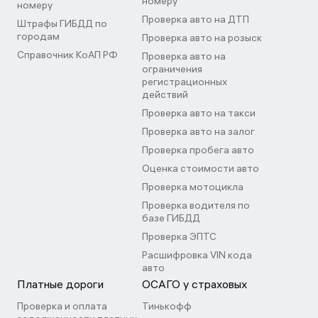
номеру
номеру
Проверка авто на ДТП
Штрафы ГИБДД по
городам
Проверка авто на розыск
Справочник КоАП РФ
Проверка авто на
ограничения
регистрационных
действий
Проверка авто на такси
Проверка авто на залог
Проверка пробега авто
Оценка стоимости авто
Проверка мотоцикла
Проверка водителя по
базе ГИБДД
Проверка ЭПТС
Расшифровка VIN кода
авто
Платные дороги
ОСАГО у страховых
Проверка и оплата
Тинькофф