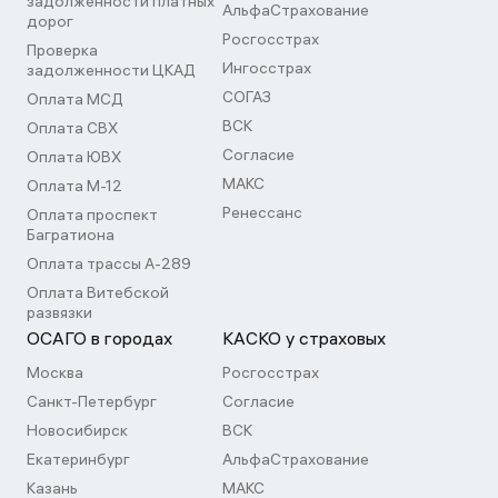
задолженности платных
АльфаСтрахование
дорог
Росгосстрах
Проверка
Ингосстрах
задолженности ЦКАД
СОГАЗ
Оплата МСД
ВСК
Оплата СВХ
Согласие
Оплата ЮВХ
МАКС
Оплата М-12
Ренессанс
Оплата проспект
Багратиона
Оплата трассы А-289
Оплата Витебской
развязки
ОСАГО в городах
КАСКО у страховых
Москва
Росгосстрах
Санкт-Петербург
Согласие
Новосибирск
ВСК
Екатеринбург
АльфаСтрахование
Казань
МАКС