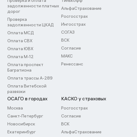
Проверка и оплата
Тинькофф
задолженности платных
АльфаСтрахование
дорог
Росгосстрах
Проверка
Ингосстрах
задолженности ЦКАД
СОГАЗ
Оплата МСД
ВСК
Оплата СВХ
Согласие
Оплата ЮВХ
МАКС
Оплата М-12
Ренессанс
Оплата проспект
Багратиона
Оплата трассы А-289
Оплата Витебской
развязки
ОСАГО в городах
КАСКО у страховых
Москва
Росгосстрах
Санкт-Петербург
Согласие
Новосибирск
ВСК
Екатеринбург
АльфаСтрахование