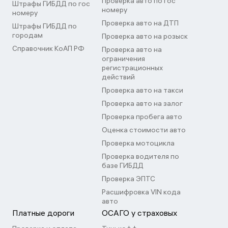
Проверка авто по гос
Штрафы ГИБДД по гос
номеру
номеру
Проверка авто на ДТП
Штрафы ГИБДД по
городам
Проверка авто на розыск
Справочник КоАП РФ
Проверка авто на
ограничения
регистрационных
действий
Проверка авто на такси
Проверка авто на залог
Проверка пробега авто
Оценка стоимости авто
Проверка мотоцикла
Проверка водителя по
базе ГИБДД
Проверка ЭПТС
Расшифровка VIN кода
авто
Платные дороги
ОСАГО у страховых