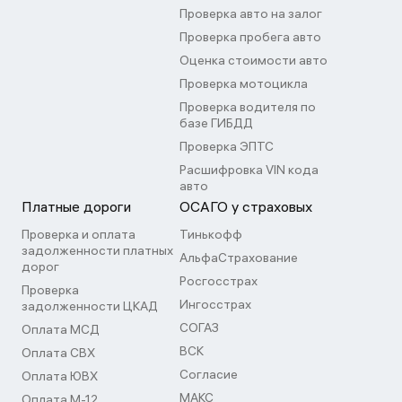
Проверка авто на залог
Проверка пробега авто
Оценка стоимости авто
Проверка мотоцикла
Проверка водителя по
базе ГИБДД
Проверка ЭПТС
Расшифровка VIN кода
авто
Платные дороги
ОСАГО у страховых
Проверка и оплата
Тинькофф
задолженности платных
АльфаСтрахование
дорог
Росгосстрах
Проверка
Ингосстрах
задолженности ЦКАД
СОГАЗ
Оплата МСД
ВСК
Оплата СВХ
Согласие
Оплата ЮВХ
МАКС
Оплата М-12