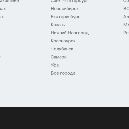
ахование
Санкт-Петербург
Со
рах
Новосибирск
В
ах
Екатеринбург
Ал
Казань
М
Нижний Новгород
Ре
Красноярск
Челябинск
с
Самара
Уфа
Все города