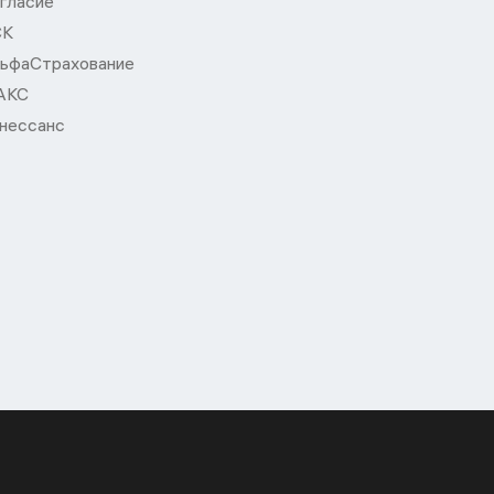
гласие
СК
ьфаСтрахование
АКС
нессанс