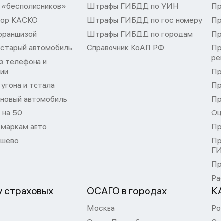
 «бесполисников»
Штрафы ГИБДД по УИН
Пр
тор КАСКО
Штрафы ГИБДД по гос номеру
Пр
франшизой
Штрафы ГИБДД по городам
Пр
 старый автомобиль
Справочник КоАП РФ
Пр
ре
з телефона и
ции
Пр
угона и тотала
Пр
 новый автомобиль
Пр
 на 50
Оц
 маркам авто
Пр
шево
Пр
Г
Пр
Ра
 страховых
ОСАГО в городах
К
Москва
Ро