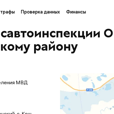
трафы
Проверка данных
Финансы
осавтоинспекции 
скому району
еления МВД
чский, с. Кош-