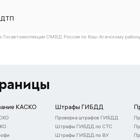
 ДТП
 Госавтоинспекции ОМВД России по Кош-Агачскому район
траницы
вание КАСКО
Штрафы ГИБДД
П
СКО
Проверка штрафов ГИБДД
Пр
СКО
Штрафы ГИБДД по СТС
Пр
рофи
Штрафы ГИБДД по ВУ
Пр