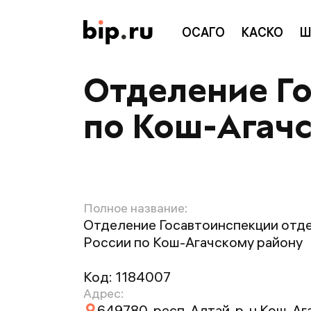
ОСАГО
КАСКО
Ш
Отделение Г
по Кош-Агач
Полное название:
Отделение Госавтоинспекции отд
России по Кош-Агачскому району
Код:
1184007
Адрес:
649780, респ. Алтай, р-н Кош-Ага