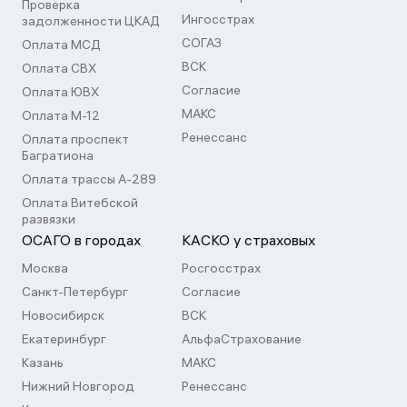
Проверка
Ингосстрах
задолженности ЦКАД
СОГАЗ
Оплата МСД
ВСК
Оплата СВХ
Согласие
Оплата ЮВХ
МАКС
Оплата М-12
Ренессанс
Оплата проспект
Багратиона
Оплата трассы А-289
Оплата Витебской
развязки
ОСАГО в городах
КАСКО у страховых
Москва
Росгосстрах
Санкт-Петербург
Согласие
Новосибирск
ВСК
Екатеринбург
АльфаСтрахование
Казань
МАКС
Нижний Новгород
Ренессанс