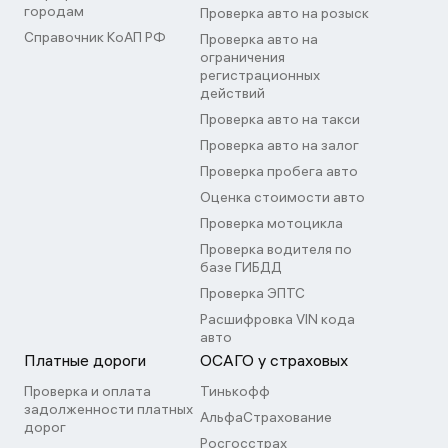
городам
Проверка авто на розыск
Справочник КоАП РФ
Проверка авто на
ограничения
регистрационных
действий
Проверка авто на такси
Проверка авто на залог
Проверка пробега авто
Оценка стоимости авто
Проверка мотоцикла
Проверка водителя по
базе ГИБДД
Проверка ЭПТС
Расшифровка VIN кода
авто
Платные дороги
ОСАГО у страховых
Проверка и оплата
Тинькофф
задолженности платных
АльфаСтрахование
дорог
Росгосстрах