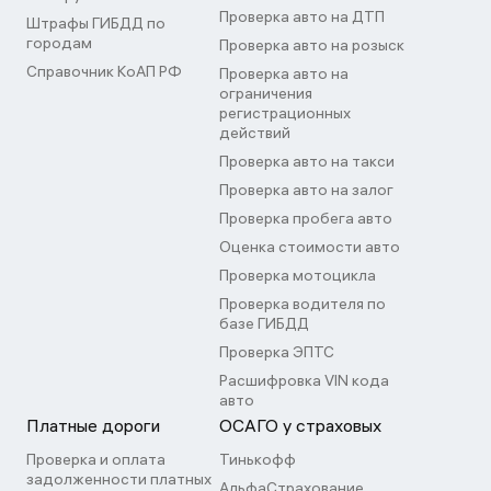
Проверка авто на ДТП
Штрафы ГИБДД по
городам
Проверка авто на розыск
Справочник КоАП РФ
Проверка авто на
ограничения
регистрационных
действий
Проверка авто на такси
Проверка авто на залог
Проверка пробега авто
Оценка стоимости авто
Проверка мотоцикла
Проверка водителя по
базе ГИБДД
Проверка ЭПТС
Расшифровка VIN кода
авто
Платные дороги
ОСАГО у страховых
Проверка и оплата
Тинькофф
задолженности платных
АльфаСтрахование