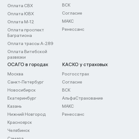
ВСК
Оплата СВХ
Согласие
Оплата ЮВХ
МАКС
Оплата М-12
Ренессанс
Оплата проспект
Багратиона
Оплата трассы А-289
Оплата Витебской
развязки
ОСАГО в городах
КАСКО у страховых
Москва
Росгосстрах
Санкт-Петербург
Согласие
Новосибирск
ВСК
Екатеринбург
АльфаСтрахование
Казань
МАКС
Нижний Новгород
Ренессанс
Красноярск
Челябинск
Самара