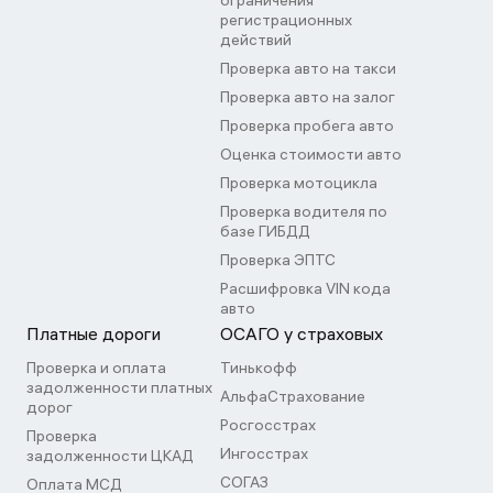
ограничения
регистрационных
действий
Проверка авто на такси
Проверка авто на залог
Проверка пробега авто
Оценка стоимости авто
Проверка мотоцикла
Проверка водителя по
базе ГИБДД
Проверка ЭПТС
Расшифровка VIN кода
авто
Платные дороги
ОСАГО у страховых
Проверка и оплата
Тинькофф
задолженности платных
АльфаСтрахование
дорог
Росгосстрах
Проверка
Ингосстрах
задолженности ЦКАД
СОГАЗ
Оплата МСД