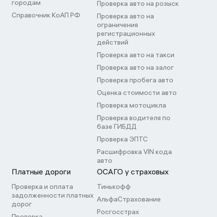
городам
Проверка авто на розыск
Справочник КоАП РФ
Проверка авто на
ограничения
регистрационных
действий
Проверка авто на такси
Проверка авто на залог
Проверка пробега авто
Оценка стоимости авто
Проверка мотоцикла
Проверка водителя по
базе ГИБДД
Проверка ЭПТС
Расшифровка VIN кода
авто
Платные дороги
ОСАГО у страховых
Проверка и оплата
Тинькофф
задолженности платных
АльфаСтрахование
дорог
Росгосстрах
Проверка