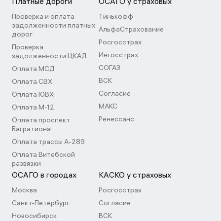
Платные дороги
ОСАГО у страховых
Проверка и оплата
Тинькофф
задолженности платных
АльфаСтрахование
дорог
Росгосстрах
Проверка
Ингосстрах
задолженности ЦКАД
СОГАЗ
Оплата МСД
ВСК
Оплата СВХ
Согласие
Оплата ЮВХ
МАКС
Оплата М-12
Ренессанс
Оплата проспект
Багратиона
Оплата трассы А-289
Оплата Витебской
развязки
ОСАГО в городах
КАСКО у страховых
Москва
Росгосстрах
Санкт-Петербург
Согласие
Новосибирск
ВСК