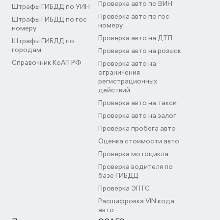
Проверка авто по ВИН
Штрафы ГИБДД по УИН
Проверка авто по гос
Штрафы ГИБДД по гос
номеру
номеру
Проверка авто на ДТП
Штрафы ГИБДД по
городам
Проверка авто на розыск
Справочник КоАП РФ
Проверка авто на
ограничения
регистрационных
действий
Проверка авто на такси
Проверка авто на залог
Проверка пробега авто
Оценка стоимости авто
Проверка мотоцикла
Проверка водителя по
базе ГИБДД
Проверка ЭПТС
Расшифровка VIN кода
авто