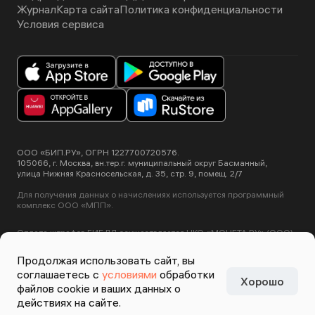
Журнал
Карта сайта
Политика конфиденциальности
Условия сервиса
ООО «БИП.РУ», ОГРН 1227700720576.
105066, г. Москва, вн.тер.г. муниципальный округ Басманный,
улица Нижняя Красносельская, д. 35, стр. 9, помещ. 2/7
Для получения данных о начислениях используется программный
комплекс ООО «МПП».
Оплата штрафов ГИБДД осуществляется НКО «МОНЕТА.РУ» (ООО).
Лицензия ЦБ РФ №3508-К от 2 июля 2012 года.
Этот сайт использует сервис Yandex SmartCaptcha, пользуясь
Продолжая использовать сайт, вы
нашими сервисами вы соглашаетесь с
условиями обработки данных
соглашаетесь с
условиями
обработки
Yandex SmartCaptcha
.
Хорошо
Задизайнено в
Студии
файлов cookie и ваших данных о
Артемия Лебедева
действиях на сайте.