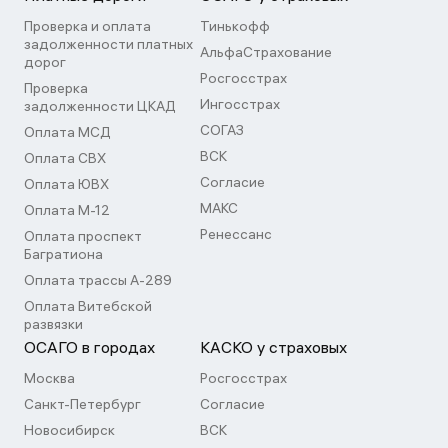
Проверка и оплата
Тинькофф
задолженности платных
АльфаСтрахование
дорог
Росгосстрах
Проверка
Ингосстрах
задолженности ЦКАД
СОГАЗ
Оплата МСД
ВСК
Оплата СВХ
Согласие
Оплата ЮВХ
МАКС
Оплата М-12
Ренессанс
Оплата проспект
Багратиона
Оплата трассы А-289
Оплата Витебской
развязки
ОСАГО в городах
КАСКО у страховых
Москва
Росгосстрах
Санкт-Петербург
Согласие
Новосибирск
ВСК