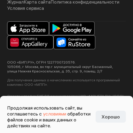
Журнал
Карта сайта
Политика конфиденциальности
Условия сервиса
ООО «БИП.РУ», ОГРН 1227700720576.
105066, г. Москва, вн.тер.г. муниципальный округ Басманный,
улица Нижняя Красносельская, д. 35, стр. 9, помещ. 2/7
Для получения данных о начислениях используется программный
комплекс ООО «МПП».
Оплата штрафов ГИБДД осуществляется НКО «МОНЕТА.РУ» (ООО).
Лицензия ЦБ РФ №3508-К от 2 июля 2012 года.
Этот сайт использует сервис Yandex SmartCaptcha, пользуясь
Продолжая использовать сайт, вы
нашими сервисами вы соглашаетесь с
условиями обработки данных
соглашаетесь с
условиями
обработки
Yandex SmartCaptcha
.
Хорошо
Задизайнено в
Студии
файлов cookie и ваших данных о
Артемия Лебедева
действиях на сайте.