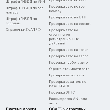
Проверка авто по ВИН
Штрафы ГИБДД по УИН
Проверка авто по гос
Штрафы ГИБДД по гос
номеру
номеру
Проверка авто на ДТП
Штрафы ГИБДД по
городам
Проверка авто на розыск
Справочник КоАП РФ
Проверка авто на
ограничения
регистрационных
действий
Проверка авто на такси
Проверка авто на залог
Проверка пробега авто
Оценка стоимости авто
Проверка мотоцикла
Проверка водителя по
базе ГИБДД
Проверка ЭПТС
Расшифровка VIN кода
авто
Платные дороги
ОСАГО у страховых