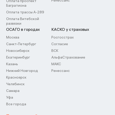
Ренессанс
Оплата проспект
Багратиона
Оплата трассы А-289
Оплата Витебской
развязки
ОСАГО в городах
КАСКО у страховых
Москва
Росгосстрах
Санкт-Петербург
Согласие
Новосибирск
ВСК
Екатеринбург
АльфаСтрахование
Казань
МАКС
Нижний Новгород
Ренессанс
Красноярск
Челябинск
Самара
Уфа
Все города