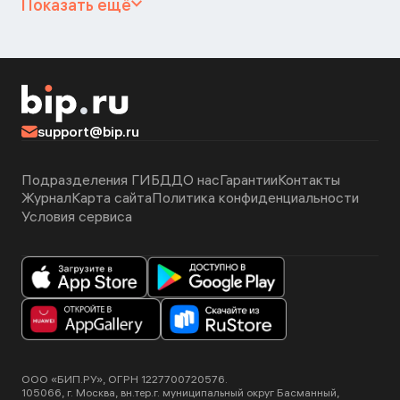
Показать ещё
support@bip.ru
Подразделения ГИБДД
О нас
Гарантии
Контакты
Журнал
Карта сайта
Политика конфиденциальности
Условия сервиса
ООО «БИП.РУ», ОГРН 1227700720576.
105066, г. Москва, вн.тер.г. муниципальный округ Басманный,