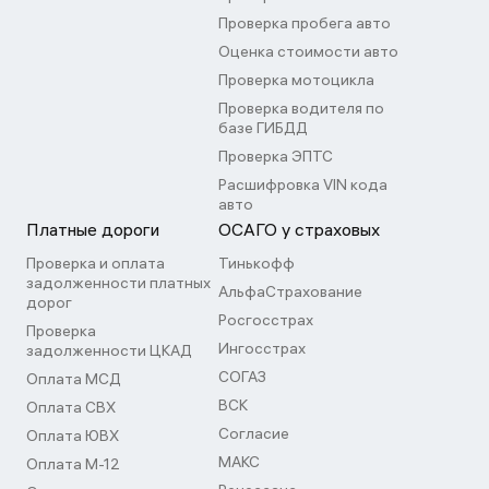
Проверка пробега авто
Оценка стоимости авто
Проверка мотоцикла
Проверка водителя по
базе ГИБДД
Проверка ЭПТС
Расшифровка VIN кода
авто
Платные дороги
ОСАГО у страховых
Проверка и оплата
Тинькофф
задолженности платных
АльфаСтрахование
дорог
Росгосстрах
Проверка
Ингосстрах
задолженности ЦКАД
СОГАЗ
Оплата МСД
ВСК
Оплата СВХ
Согласие
Оплата ЮВХ
МАКС
Оплата М-12