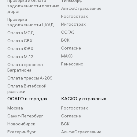
Проверка и оплата
Тинькофф
задолженности платных
АльфаСтрахование
дорог
Росгосстрах
Проверка
Ингосстрах
задолженности ЦКАД
СОГАЗ
Оплата МСД
ВСК
Оплата СВХ
Согласие
Оплата ЮВХ
МАКС
Оплата М-12
Ренессанс
Оплата проспект
Багратиона
Оплата трассы А-289
Оплата Витебской
развязки
ОСАГО в городах
КАСКО у страховых
Москва
Росгосстрах
Санкт-Петербург
Согласие
Новосибирск
ВСК
Екатеринбург
АльфаСтрахование