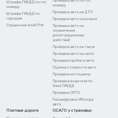
Проверка авто по гос
Штрафы ГИБДД по гос
номеру
номеру
Проверка авто на ДТП
Штрафы ГИБДД по
городам
Проверка авто на розыск
Справочник КоАП РФ
Проверка авто на
ограничения
регистрационных
действий
Проверка авто на такси
Проверка авто на залог
Проверка пробега авто
Оценка стоимости авто
Проверка мотоцикла
Проверка водителя по
базе ГИБДД
Проверка ЭПТС
Расшифровка VIN кода
авто
Платные дороги
ОСАГО у страховых