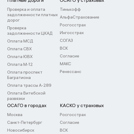
Платные дороги
ОСАГО у страховых
Проверка и оплата
Тинькофф
задолженности платных
АльфаСтрахование
дорог
Росгосстрах
Проверка
Ингосстрах
задолженности ЦКАД
СОГАЗ
Оплата МСД
ВСК
Оплата СВХ
Согласие
Оплата ЮВХ
МАКС
Оплата М-12
Ренессанс
Оплата проспект
Багратиона
Оплата трассы А-289
Оплата Витебской
развязки
ОСАГО в городах
КАСКО у страховых
Москва
Росгосстрах
Санкт-Петербург
Согласие
Новосибирск
ВСК