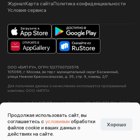
Журнал
Карта сайта
Политика конфиденциальности
Условия сервиса
ООО «БИП.РУ», ОГРН 1227700720576.
105066, г. Москва, вн.тер.г. муниципальный округ Басманный,
улица Нижняя Красносельская, д. 35, стр. 9, помещ. 2/7
Для получения данных о начислениях используется программный
комплекс ООО «МПП».
Оплата штрафов ГИБДД осуществляется НКО «МОНЕТА.РУ» (ООО).
Лицензия ЦБ РФ №3508-К от 2 июля 2012 года.
Этот сайт использует сервис Yandex SmartCaptcha, пользуясь
Продолжая использовать сайт, вы
нашими сервисами вы соглашаетесь с
условиями обработки данных
соглашаетесь с
условиями
обработки
Yandex SmartCaptcha
.
Хорошо
Задизайнено в
Студии
файлов cookie и ваших данных о
Артемия Лебедева
действиях на сайте.