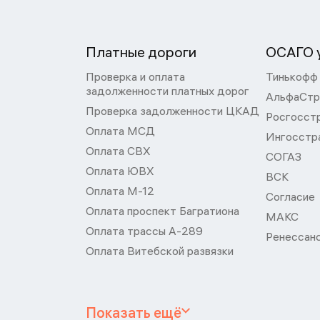
Платные дороги
ОСАГО у
Проверка и оплата
Тинькофф
задолженности платных дорог
АльфаСтр
Проверка задолженности ЦКАД
Росгосст
Оплата МСД
Ингосстр
Оплата СВХ
СОГАЗ
Оплата ЮВХ
ВСК
Оплата М-12
Согласие
Оплата проспект Багратиона
МАКС
Оплата трассы А-289
Ренессан
Оплата Витебской развязки
Показать ещё