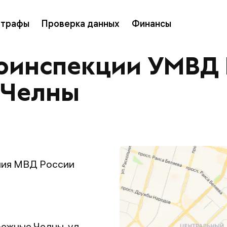
трафы
Проверка данных
Финансы
оинспекции УМВД Р
 Челны
ния МВД России
режные Челны, ул.