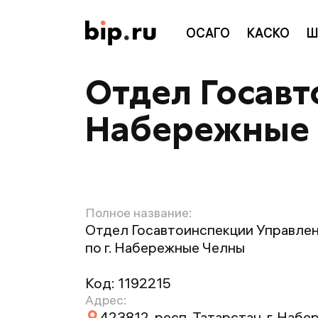
ОСАГО
КАСКО
Ш
Отдел Госавт
Набережные
Полное название:
Отдел Госавтоинспекции Управле
по г. Набережные Челны
Код:
1192215
Адрес:
423812, респ. Татарстан, г. Набе