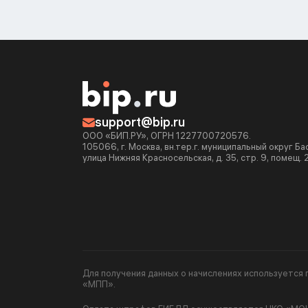
support@bip.ru
ООО «БИП.РУ», ОГРН 1227700720576.
105066, г. Москва, вн.тер.г. муниципальный округ Б
улица Нижняя Красносельская, д. 35, стр. 9, помещ. 
Для получения данных о начислениях используетс
«МПП».