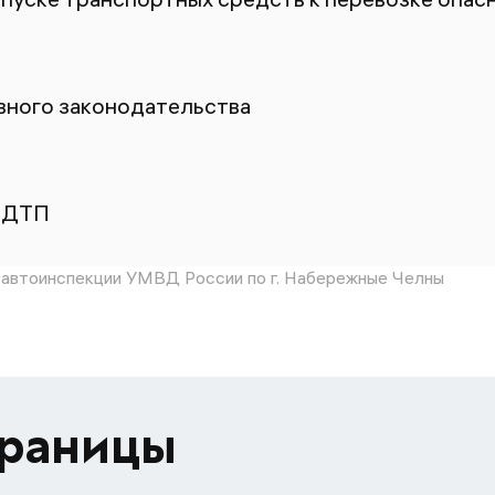
ного законодательства
 ДТП
автоинспекции УМВД России по г. Набережные Челны
траницы