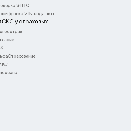
оверка ЭПТС
сшифровка VIN кода авто
АСКО у страховых
сгосстрах
гласие
СК
ьфаСтрахование
АКС
нессанс