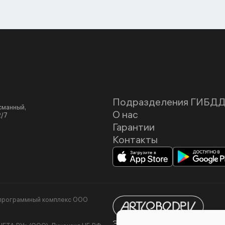
Подразделения ГИБД
асманный,
О нас
2/7
Гарантии
Контакты
я программный комплекс ООО
Задизайнено в
Студии Ар