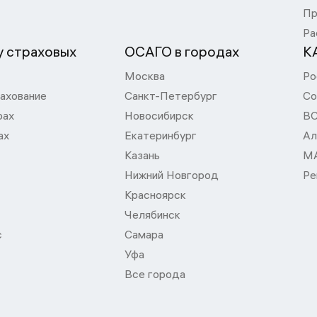
Пр
Ра
 страховых
ОСАГО в городах
К
Москва
Ро
ахование
Санкт-Петербург
Со
рах
Новосибирск
В
ах
Екатеринбург
Ал
Казань
М
Нижний Новгород
Ре
Красноярск
Челябинск
с
Самара
Уфа
Все города