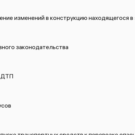
ение изменений в конструкцию находящегося в
ного законодательства
 ДТП
усов
пуске транспортных средств к перевозке опасн