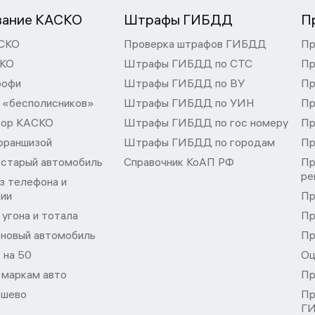
вание КАСКО
Штрафы ГИБДД
П
СКО
Проверка штрафов ГИБДД
Пр
СКО
Штрафы ГИБДД по СТС
Пр
рофи
Штрафы ГИБДД по ВУ
Пр
 «бесполисников»
Штрафы ГИБДД по УИН
Пр
тор КАСКО
Штрафы ГИБДД по гос номеру
Пр
франшизой
Штрафы ГИБДД по городам
Пр
 старый автомобиль
Справочник КоАП РФ
Пр
ре
з телефона и
ции
Пр
угона и тотала
Пр
 новый автомобиль
Пр
 на 50
Оц
 маркам авто
Пр
шево
Пр
Г