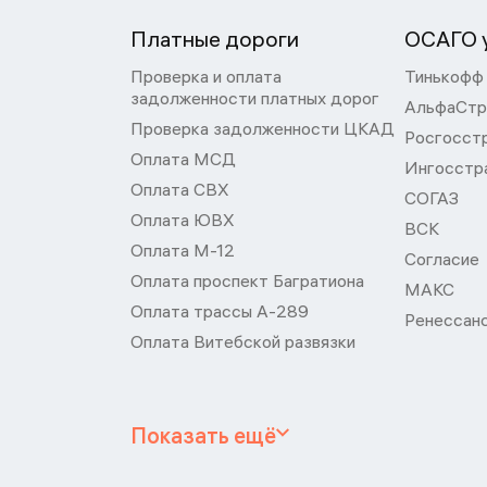
Платные дороги
ОСАГО у
Проверка и оплата
Тинькофф
задолженности платных дорог
АльфаСтр
Проверка задолженности ЦКАД
Росгосст
Оплата МСД
Ингосстр
Оплата СВХ
СОГАЗ
Оплата ЮВХ
ВСК
Оплата М-12
Согласие
Оплата проспект Багратиона
МАКС
Оплата трассы А-289
Ренессан
Оплата Витебской развязки
Показать ещё