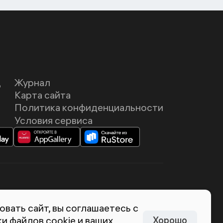
Д
Журнал
Карта сайта
Политика конфиденциальности
Условия сервиса
темия Лебедева
вать сайт, вы соглашаетесь с
и файлов cookie и ваших
Хорошо