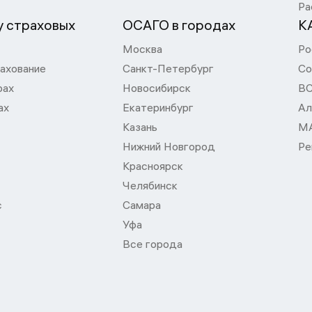
Ра
 страховых
ОСАГО в городах
К
Москва
Ро
ахование
Санкт-Петербург
Со
рах
Новосибирск
В
ах
Екатеринбург
Ал
Казань
М
Нижний Новгород
Ре
Красноярск
Челябинск
с
Самара
Уфа
Все города