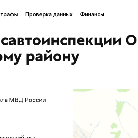
трафы
Проверка данных
Финансы
осавтоинспекции 
ому району
ела МВД России
зинский, пгт.