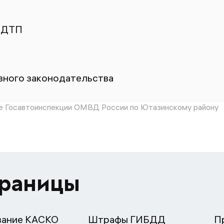
 ДТП
ного законодательства
 Госавтоинспекции ОМВД России по Ютазинскому району
траницы
вание КАСКО
Штрафы ГИБДД
П