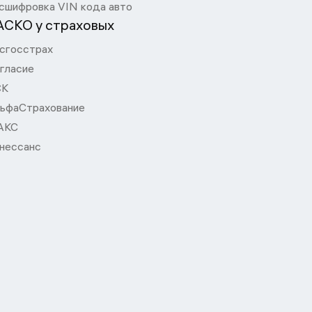
сшифровка VIN кода авто
АСКО у страховых
сгосстрах
гласие
СК
ьфаСтрахование
АКС
нессанс