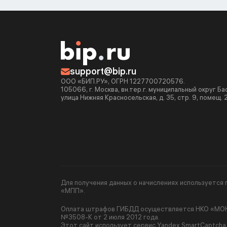
support@bip.ru
ООО «БИП.РУ», ОГРН 1227700720576.
105066, г. Москва, вн.тер.г. муниципальный округ Б
улица Нижняя Красносельская, д. 35, стр. 9, помещ. 
Для получения данных о начислениях используетс
«МПП».
Оплата штрафов ГИБДД осуществляется НКО «МОНЕ
№3508-К от 2 июля 2012 года.
Этот сайт использует сервис Yandex SmartCaptcha