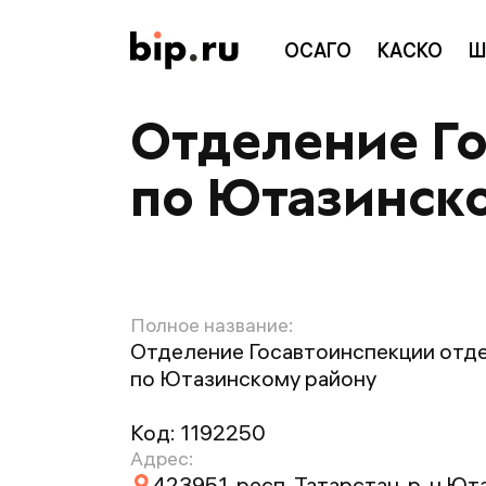
ОСАГО
КАСКО
Ш
Отделение Г
по Ютазинск
Полное название:
Отделение Госавтоинспекции отд
по Ютазинскому району
Код:
1192250
Адрес:
423951, респ. Татарстан, р-н Юта