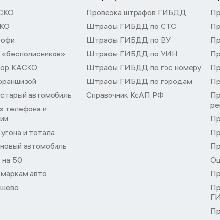
СКО
Проверка штрафов ГИБДД
Пр
СКО
Штрафы ГИБДД по СТС
Пр
рофи
Штрафы ГИБДД по ВУ
Пр
 «бесполисников»
Штрафы ГИБДД по УИН
Пр
тор КАСКО
Штрафы ГИБДД по гос номеру
Пр
франшизой
Штрафы ГИБДД по городам
Пр
 старый автомобиль
Справочник КоАП РФ
Пр
ре
з телефона и
ции
Пр
угона и тотала
Пр
 новый автомобиль
Пр
 на 50
Оц
 маркам авто
Пр
шево
Пр
Г
Пр