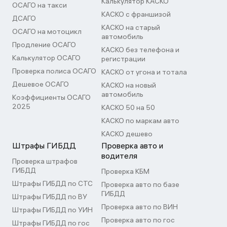
Калькулятор КАСКО
ОСАГО на такси
КАСКО с франшизой
ДСАГО
КАСКО на старый
ОСАГО на мотоцикл
автомобиль
Продление ОСАГО
КАСКО без телефона и
Калькулятор ОСАГО
регистрации
Проверка полиса ОСАГО
КАСКО от угона и тотала
Дешевое ОСАГО
КАСКО на новый
автомобиль
Коэффициенты ОСАГО
2025
КАСКО 50 на 50
КАСКО по маркам авто
КАСКО дешево
Штрафы ГИБДД
Проверка авто и
водителя
Проверка штрафов
ГИБДД
Проверка КБМ
Штрафы ГИБДД по СТС
Проверка авто по базе
ГИБДД
Штрафы ГИБДД по ВУ
Проверка авто по ВИН
Штрафы ГИБДД по УИН
Проверка авто по гос
Штрафы ГИБДД по гос