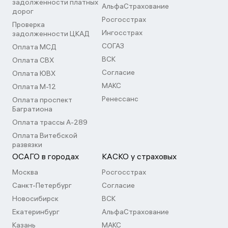
задолженности платных
АльфаСтрахование
дорог
Росгосстрах
Проверка
Ингосстрах
задолженности ЦКАД
СОГАЗ
Оплата МСД
ВСК
Оплата СВХ
Согласие
Оплата ЮВХ
МАКС
Оплата М-12
Ренессанс
Оплата проспект
Багратиона
Оплата трассы А-289
Оплата Витебской
развязки
ОСАГО в городах
КАСКО у страховых
Москва
Росгосстрах
Санкт-Петербург
Согласие
Новосибирск
ВСК
Екатеринбург
АльфаСтрахование
Казань
МАКС