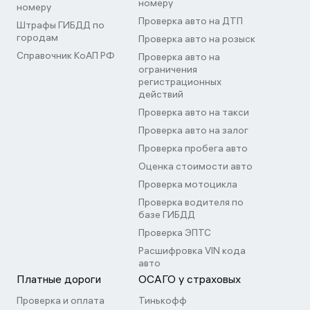
номеру
номеру
Проверка авто на ДТП
Штрафы ГИБДД по
городам
Проверка авто на розыск
Справочник КоАП РФ
Проверка авто на
ограничения
регистрационных
действий
Проверка авто на такси
Проверка авто на залог
Проверка пробега авто
Оценка стоимости авто
Проверка мотоцикла
Проверка водителя по
базе ГИБДД
Проверка ЭПТС
Расшифровка VIN кода
авто
Платные дороги
ОСАГО у страховых
Проверка и оплата
Тинькофф