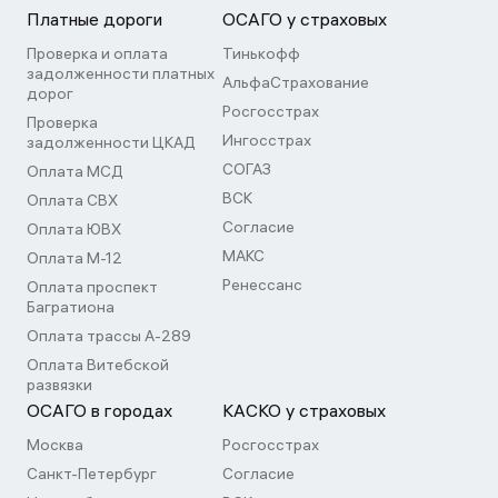
Платные дороги
ОСАГО у страховых
Проверка и оплата
Тинькофф
задолженности платных
АльфаСтрахование
дорог
Росгосстрах
Проверка
Ингосстрах
задолженности ЦКАД
СОГАЗ
Оплата МСД
ВСК
Оплата СВХ
Согласие
Оплата ЮВХ
МАКС
Оплата М-12
Ренессанс
Оплата проспект
Багратиона
Оплата трассы А-289
Оплата Витебской
развязки
ОСАГО в городах
КАСКО у страховых
Москва
Росгосстрах
Санкт-Петербург
Согласие