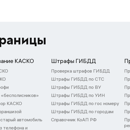
траницы
вание КАСКО
Штрафы ГИБДД
П
СКО
Проверка штрафов ГИБДД
Пр
СКО
Штрафы ГИБДД по СТС
Пр
рофи
Штрафы ГИБДД по ВУ
Пр
 «бесполисников»
Штрафы ГИБДД по УИН
Пр
тор КАСКО
Штрафы ГИБДД по гос номеру
Пр
франшизой
Штрафы ГИБДД по городам
Пр
 старый автомобиль
Справочник КоАП РФ
Пр
ре
з телефона и