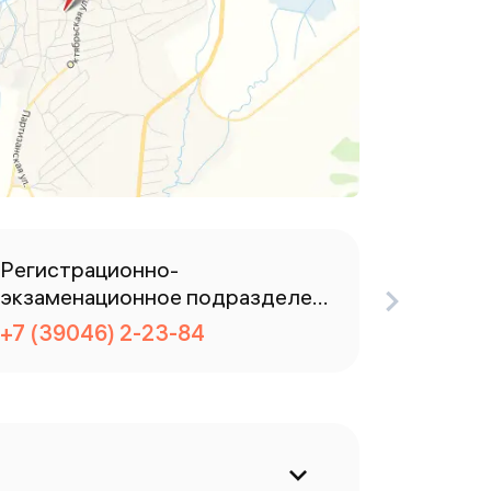
Регистрационно-
Телефо
экзаменационное подразделен
+7 (39
ие
+7 (39046) 2-23-84