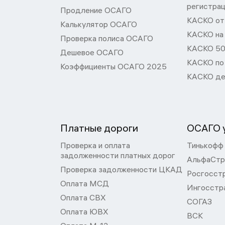
регистра
Продление ОСАГО
КАСКО от 
Калькулятор ОСАГО
КАСКО на
Проверка полиса ОСАГО
КАСКО 50
Дешевое ОСАГО
КАСКО по
Коэффициенты ОСАГО 2025
КАСКО де
Платные дороги
ОСАГО у
Проверка и оплата
Тинькофф
задолженности платных дорог
АльфаСтр
Проверка задолженности ЦКАД
Росгосст
Оплата МСД
Ингосстр
Оплата СВХ
СОГАЗ
Оплата ЮВХ
ВСК