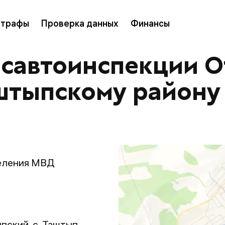
трафы
Проверка данных
Финансы
осавтоинспекции 
аштыпскому району
еления МВД
пский, с. Таштып,