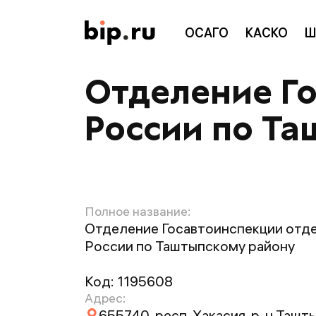
ОСАГО
КАСКО
Ш
Отделение Г
России по Т
Полное название:
Отделение Госавтоинспекции отд
России по Таштыпскому району
Код:
1195608
Адрес:
655740, респ. Хакасия, р-н Ташты