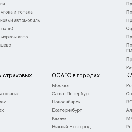
ции
Пр
угона и тотала
Пр
 новый автомобиль
Пр
 на 50
Оц
 маркам авто
Пр
шево
Пр
Г
Пр
Ра
 страховых
ОСАГО в городах
К
Москва
Ро
ахование
Санкт-Петербург
Со
рах
Новосибирск
В
ах
Екатеринбург
Ал
Казань
М
Нижний Новгород
Ре