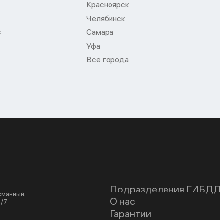
Красноярск
Челябинск
с
Самара
Уфа
Все города
Подразделения ГИБД
асманный,
О нас
2/7
Гарантии