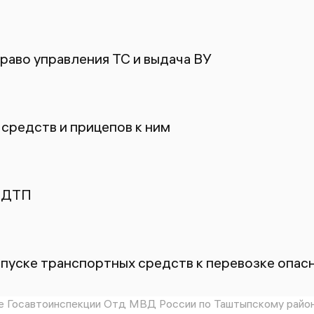
раво управления ТС и выдача ВУ
средств и прицепов к ним
 ДТП
пуске транспортных средств к перевозке опасн
 Госавтоинспекции Отд МВД России по Таштыпскому райо