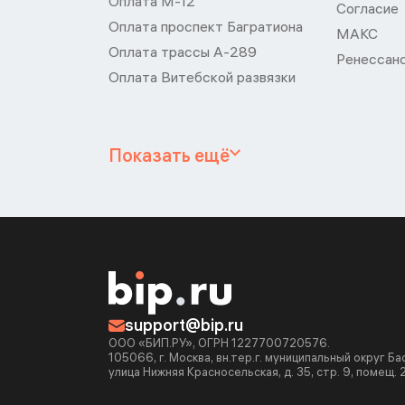
Оплата М-12
Согласие
Оплата проспект Багратиона
МАКС
Оплата трассы А-289
Ренессан
Оплата Витебской развязки
Показать ещё
support@bip.ru
ООО «БИП.РУ», ОГРН 1227700720576.
105066, г. Москва, вн.тер.г. муниципальный округ Б
улица Нижняя Красносельская, д. 35, стр. 9, помещ. 