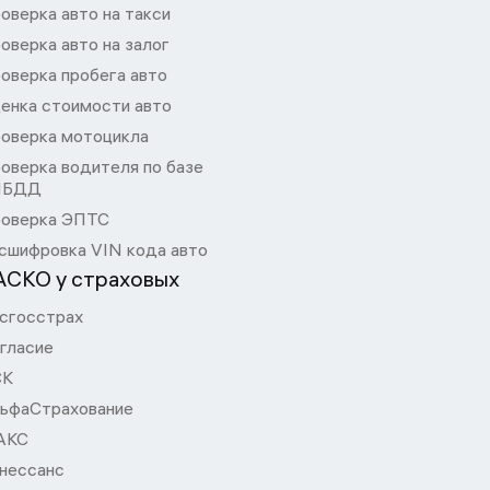
оверка авто на такси
оверка авто на залог
оверка пробега авто
енка стоимости авто
оверка мотоцикла
оверка водителя по базе
ИБДД
оверка ЭПТС
сшифровка VIN кода авто
АСКО у страховых
сгосстрах
гласие
СК
ьфаСтрахование
АКС
нессанс