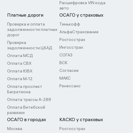
Расшифровка VIN кода
авто
Платные дороги
ОСАГО у страховых
Проверка и оплата
Тинькофф
задолженности платных
АльфаСтрахование
дорог
Росгосстрах
Проверка
Ингосстрах
задолженности ЦКАД
СОГАЗ
Оплата МСД
ВСК
Оплата СВХ
Согласие
Оплата ЮВХ
МАКС
Оплата М-12
Ренессанс
Оплата проспект
Багратиона
Оплата трассы А-289
Оплата Витебской
развязки
ОСАГО в городах
КАСКО у страховых
Москва
Росгосстрах