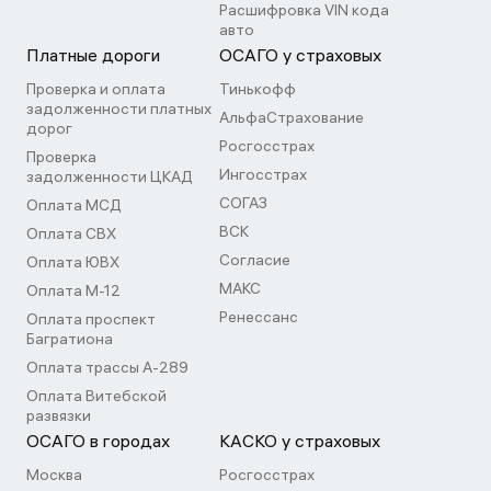
Расшифровка VIN кода
авто
Платные дороги
ОСАГО у страховых
Проверка и оплата
Тинькофф
задолженности платных
АльфаСтрахование
дорог
Росгосстрах
Проверка
Ингосстрах
задолженности ЦКАД
СОГАЗ
Оплата МСД
ВСК
Оплата СВХ
Согласие
Оплата ЮВХ
МАКС
Оплата М-12
Ренессанс
Оплата проспект
Багратиона
Оплата трассы А-289
Оплата Витебской
развязки
ОСАГО в городах
КАСКО у страховых
Москва
Росгосстрах