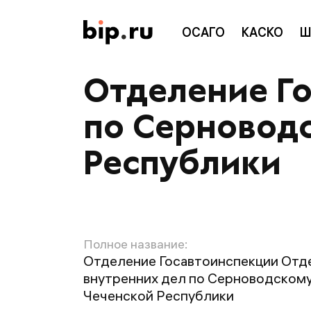
ОСАГО
КАСКО
Ш
Отделение Г
по Серновод
Республики
Полное название:
Отделение Госавтоинспекции Отд
внутренних дел по Серноводскому
Чеченской Республики