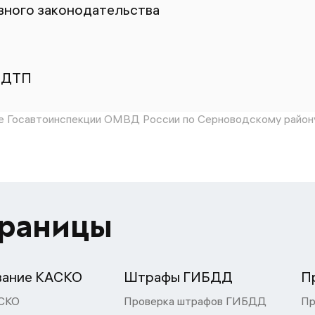
ного законодательства
 ДТП
 Госавтоинспекции ОМВД России по Серноводскому район
траницы
вание КАСКО
Штрафы ГИБДД
П
СКО
Проверка штрафов ГИБДД
Пр