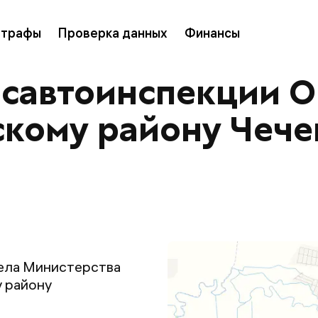
трафы
Проверка данных
Финансы
осавтоинспекции 
скому району Чече
ела Министерства
 району