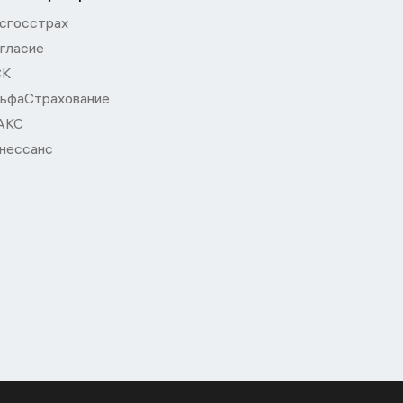
сгосстрах
гласие
СК
ьфаСтрахование
АКС
нессанс