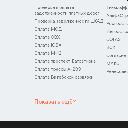
Проверка и оплата
Тинькофф
задолженности платных дорог
АльфаСтр
Проверка задолженности ЦКАД
Росгосст
Оплата МСД
Ингосстр
Оплата СВХ
СОГАЗ
Оплата ЮВХ
ВСК
Оплата М-12
Согласие
Оплата проспект Багратиона
МАКС
Оплата трассы А-289
Ренессан
Оплата Витебской развязки
Показать ещё