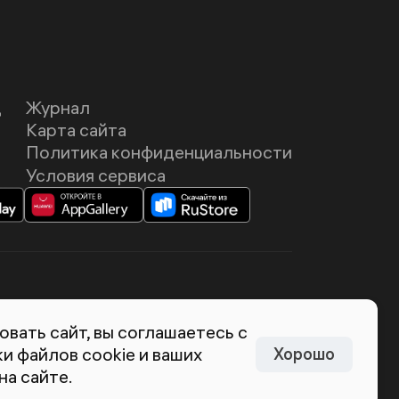
Д
Журнал
Карта сайта
Политика конфиденциальности
Условия сервиса
темия Лебедева
вать сайт, вы соглашаетесь с
и файлов cookie и ваших
Хорошо
на сайте.