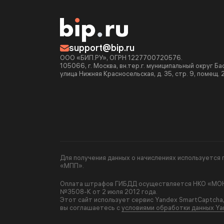
support@bip.ru
ООО «БИП.РУ», ОГРН 1227700720576.
105066, г. Москва, вн.тер.г. муниципальный округ Б
улица Нижняя Красносельская, д. 35, стр. 9, помещ. 
Для получения данных о начислениях используетс
«МПП».
Оплата штрафов ГИБДД осуществляется НКО «МОНЕ
№3508-К от 2 июля 2012 года.
Этот сайт использует сервис Yandex SmartCaptcha
вы соглашаетесь с
условиями обработки данных Ya