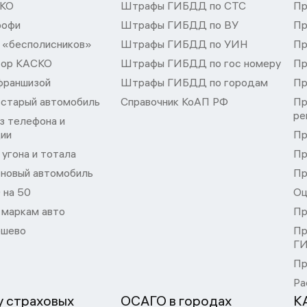
СКО
Штрафы ГИБДД по СТС
Пр
рофи
Штрафы ГИБДД по ВУ
Пр
 «бесполисников»
Штрафы ГИБДД по УИН
Пр
тор КАСКО
Штрафы ГИБДД по гос номеру
Пр
франшизой
Штрафы ГИБДД по городам
Пр
 старый автомобиль
Справочник КоАП РФ
Пр
ре
з телефона и
ции
Пр
угона и тотала
Пр
 новый автомобиль
Пр
 на 50
Оц
 маркам авто
Пр
шево
Пр
Г
Пр
Ра
 страховых
ОСАГО в городах
К