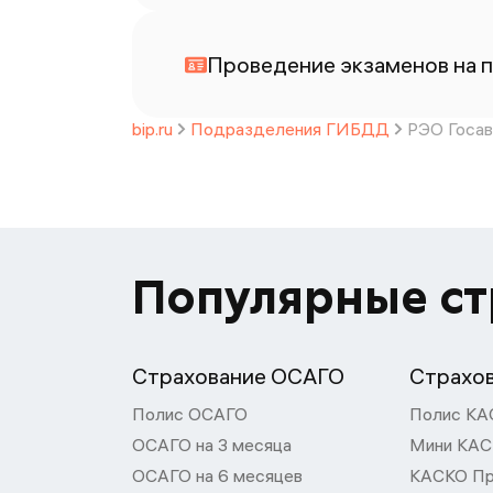
Проведение экзаменов на п
bip.ru
Подразделения ГИБДД
РЭО Госав
Популярные с
Страхование ОСАГО
Страхо
Полис ОСАГО
Полис КА
ОСАГО на 3 месяца
Мини КА
ОСАГО на 6 месяцев
КАСКО П