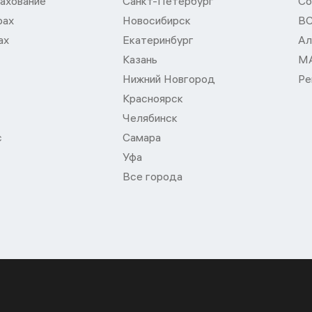
ахование
Санкт-Петербург
Со
рах
Новосибирск
В
ах
Екатеринбург
Ал
Казань
М
Нижний Новгород
Ре
Красноярск
Челябинск
с
Самара
Уфа
Все города