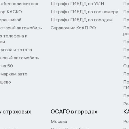
 «бесполисников»
Штрафы ГИБДД по УИН
Пр
тор КАСКО
Штрафы ГИБДД по гос номеру
Пр
франшизой
Штрафы ГИБДД по городам
Пр
 старый автомобиль
Справочник КоАП РФ
Пр
ре
з телефона и
ции
Пр
угона и тотала
Пр
 новый автомобиль
Пр
 на 50
Оц
 маркам авто
Пр
шево
Пр
Г
Пр
Ра
 страховых
ОСАГО в городах
К
Москва
Ро