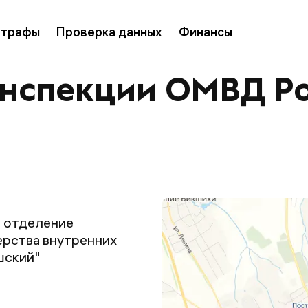
трафы
Проверка данных
Финансы
инспекции ОМВД Р
 отделение
ерства внутренних
шский"