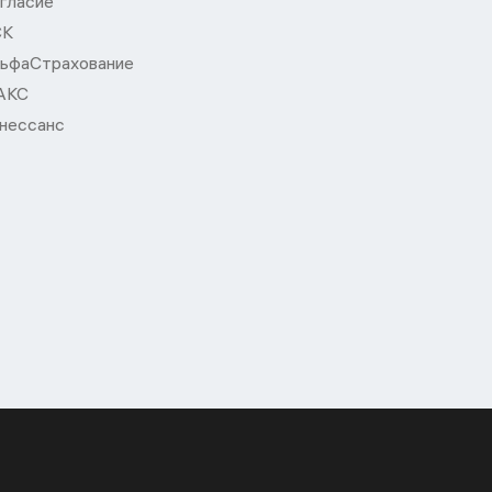
гласие
СК
ьфаСтрахование
АКС
нессанс