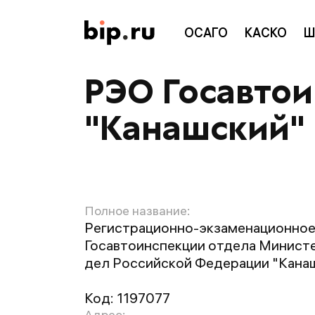
ОСАГО
КАСКО
Ш
РЭО Госавто
"Канашский"
Полное название:
Регистрационно-экзаменационное
Госавтоинспекции отдела Минист
дел Российской Федерации "Кана
Код:
1197077
Адрес: