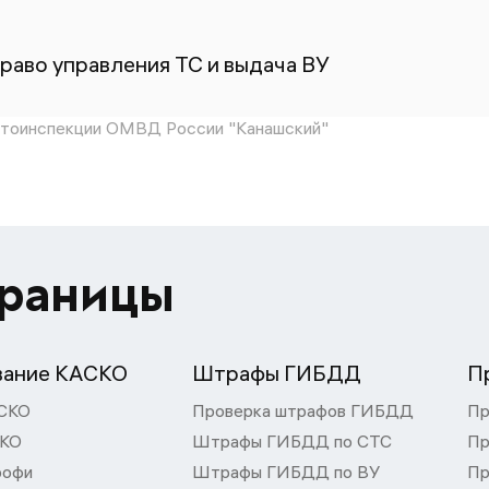
раво управления ТС и выдача ВУ
тоинспекции ОМВД России "Канашский"
траницы
вание КАСКО
Штрафы ГИБДД
П
СКО
Проверка штрафов ГИБДД
Пр
СКО
Штрафы ГИБДД по СТС
Пр
рофи
Штрафы ГИБДД по ВУ
Пр