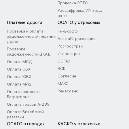
Проверка ЭПТС
Расшифровка VIN кода
авто
Платные дороги
ОСАГО у страховых
Проверка и оплата
Тинькофф
задолженности платных
АльфаСтрахование
дорог
Росгосстрах
Проверка
Ингосстрах
задолженности ЦКАД
СОГАЗ
Оплата МСД
ВСК
Оплата СВХ
Согласие
Оплата ЮВХ
МАКС
Оплата М-12
Ренессанс
Оплата проспект
Багратиона
Оплата трассы А-289
Оплата Витебской
развязки
ОСАГО в городах
КАСКО у страховых