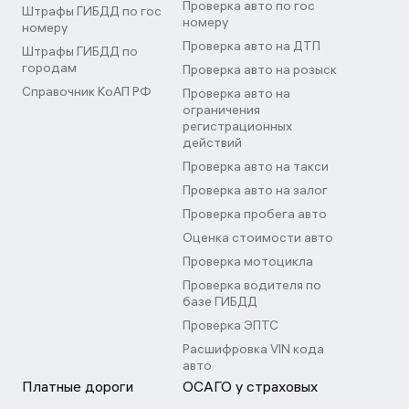
Проверка авто по гос
Штрафы ГИБДД по гос
номеру
номеру
Проверка авто на ДТП
Штрафы ГИБДД по
городам
Проверка авто на розыск
Справочник КоАП РФ
Проверка авто на
ограничения
регистрационных
действий
Проверка авто на такси
Проверка авто на залог
Проверка пробега авто
Оценка стоимости авто
Проверка мотоцикла
Проверка водителя по
базе ГИБДД
Проверка ЭПТС
Расшифровка VIN кода
авто
Платные дороги
ОСАГО у страховых