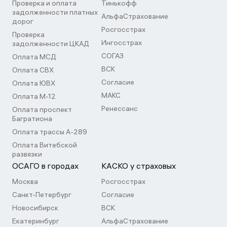
Проверка и оплата
Тинькофф
задолженности платных
АльфаСтрахование
дорог
Росгосстрах
Проверка
Ингосстрах
задолженности ЦКАД
СОГАЗ
Оплата МСД
ВСК
Оплата СВХ
Согласие
Оплата ЮВХ
МАКС
Оплата М-12
Ренессанс
Оплата проспект
Багратиона
Оплата трассы А-289
Оплата Витебской
развязки
ОСАГО в городах
КАСКО у страховых
Москва
Росгосстрах
Санкт-Петербург
Согласие
Новосибирск
ВСК
Екатеринбург
АльфаСтрахование