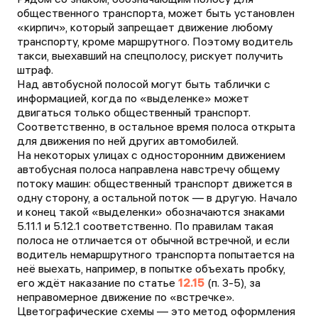
общественного транспорта, может быть установлен
«кирпич», который запрещает движение любому
транспорту, кроме маршрутного. Поэтому водитель
такси, выехавший на спецполосу, рискует получить
штраф.
Над автобусной полосой могут быть таблички с
информацией, когда по «выделенке» может
двигаться только общественный транспорт.
Соответственно, в остальное время полоса открыта
для движения по ней других автомобилей.
На некоторых улицах с односторонним движением
автобусная полоса направлена навстречу общему
потоку машин: общественный транспорт движется в
одну сторону, а остальной поток — в другую. Начало
и конец такой «выделенки» обозначаются знаками
5.11.1 и 5.12.1 соответственно. По правилам такая
полоса не отличается от обычной встречной, и если
водитель немаршрутного транспорта попытается на
неё выехать, например, в попытке объехать пробку,
его ждёт наказание по статье
12.15
(п. 3-5), за
неправомерное движение по «встречке».
Цветографические схемы — это метод оформления