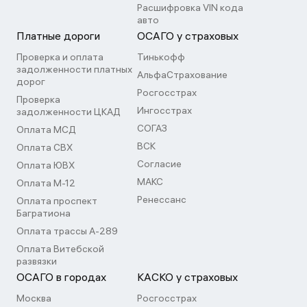
Расшифровка VIN кода
авто
Платные дороги
ОСАГО у страховых
Проверка и оплата
Тинькофф
задолженности платных
АльфаСтрахование
дорог
Росгосстрах
Проверка
Ингосстрах
задолженности ЦКАД
СОГАЗ
Оплата МСД
ВСК
Оплата СВХ
Согласие
Оплата ЮВХ
МАКС
Оплата М-12
Ренессанс
Оплата проспект
Багратиона
Оплата трассы А-289
Оплата Витебской
развязки
ОСАГО в городах
КАСКО у страховых
Москва
Росгосстрах